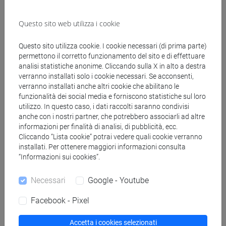
insegnanti
fi 60 cfu
Questo sito web utilizza i cookie
[FI24] LINGUE E CULTURE STRANIERE NEGLI
ISTITUTI DI ISTRUZIONE DI II GRADO
Questo sito utilizza cookie. I cookie necessari (di prima parte)
(GIAPPONESE) - AJ24 - Formazione iniziale
permettono il corretto funzionamento del sito e di effettuare
insegnanti
analisi statistiche anonime. Cliccando sulla X in alto a destra
verranno installati solo i cookie necessari. Se acconsenti,
fi 60 cfu
verranno installati anche altri cookie che abilitano le
[FI25] LINGUE E CULTURE STRANIERE NEGLI
funzionalità dei social media e forniscono statistiche sul loro
ISTITUTI DI ISTRUZIONE DI II GRADO
utilizzo. In questo caso, i dati raccolti saranno condivisi
(PORTOGHESE) - AN24 - Formazione iniziale
anche con i nostri partner, che potrebbero associarli ad altre
insegnanti
informazioni per finalità di analisi, di pubblicità, ecc.
Cliccando “Lista cookie” potrai vedere quali cookie verranno
fi 60 cfu
installati. Per ottenere maggiori informazioni consulta
[FI26] LINGUA E CULTURA STRANIERA
“Informazioni sui cookies”.
(EBRAICO) - AK24 - Formazione iniziale
insegnanti
Necessari
Google - Youtube
fi 60 cfu
[FI27] LINGUA E CULTURA STRANIERA
Facebook - Pixel
(ARABO) - AL24 - Formazione iniziale
insegnanti
Accetta i cookies selezionati