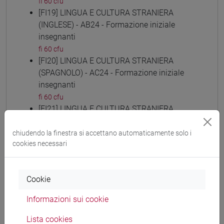
fi 60 cfu
[FI19] LINGUA E CULTURA STRANIERA
(INGLESE) - AB24 - Formazione iniziale
insegnanti
fi 60 cfu
[FI20] LINGUA E CULTURA STRANIERA
(SPAGNOLO) - AC24 - Formazione iniziale
insegnanti
fi 60 cfu
[FI21] LINGUA E CULTURA STRANIERA
(TEDESCO) - AD24 - Formazione iniziale
insegnanti
chiudendo la finestra si accettano automaticamente solo i
cookies necessari
fi 60 cfu
[FI22] LINGUE E CULTURE STRANIERE NEGLI
ISTITUTI DI ISTRUZIONE DI II GRADO (RUSSO)
Cookie
- AE24 - Formazione iniziale insegnanti
fi 60 cfu
Informazioni sui cookie
[FI23] LINGUA E CULTURA STRANIERA
(CINESE) - AI24 - Formazione iniziale
Lista cookies