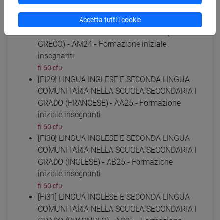
fi 60 cfu
[FI28] LINGUE E CULTURE STRANIERE NEGLI
Accetta tutti i cookie
ISTITUTI DI ISTRUZIONE DI II GRADO (NEO-
GRECO) - AM24 - Formazione iniziale
insegnanti
fi 60 cfu
[FI29] LINGUA INGLESE E SECONDA LINGUA
COMUNITARIA NELLA SCUOLA SECONDARIA I
GRADO (FRANCESE) - AA25 - Formazione
iniziale insegnanti
fi 60 cfu
[FI30] LINGUA INGLESE E SECONDA LINGUA
COMUNITARIA NELLA SCUOLA SECONDARIA I
GRADO (INGLESE) - AB25 - Formazione
iniziale insegnanti
fi 60 cfu
[FI31] LINGUA INGLESE E SECONDA LINGUA
COMUNITARIA NELLA SCUOLA SECONDARIA I