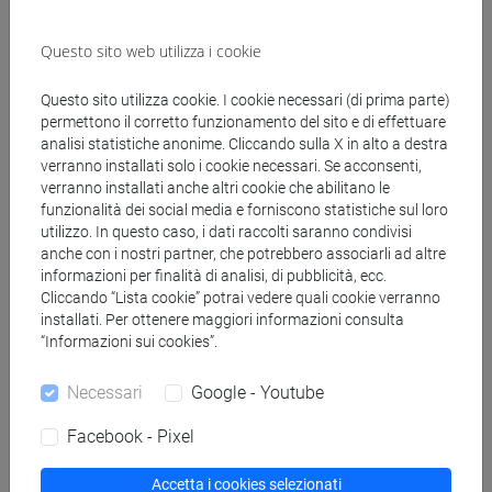
insegnanti
fi 60 cfu
Questo sito web utilizza i cookie
[FI24] LINGUE E CULTURE STRANIERE NEGLI
ISTITUTI DI ISTRUZIONE DI II GRADO
Questo sito utilizza cookie. I cookie necessari (di prima parte)
(GIAPPONESE) - AJ24 - Formazione iniziale
permettono il corretto funzionamento del sito e di effettuare
insegnanti
analisi statistiche anonime. Cliccando sulla X in alto a destra
verranno installati solo i cookie necessari. Se acconsenti,
fi 60 cfu
verranno installati anche altri cookie che abilitano le
[FI25] LINGUE E CULTURE STRANIERE NEGLI
funzionalità dei social media e forniscono statistiche sul loro
ISTITUTI DI ISTRUZIONE DI II GRADO
utilizzo. In questo caso, i dati raccolti saranno condivisi
(PORTOGHESE) - AN24 - Formazione iniziale
anche con i nostri partner, che potrebbero associarli ad altre
insegnanti
informazioni per finalità di analisi, di pubblicità, ecc.
Cliccando “Lista cookie” potrai vedere quali cookie verranno
fi 60 cfu
installati. Per ottenere maggiori informazioni consulta
[FI26] LINGUA E CULTURA STRANIERA
“Informazioni sui cookies”.
(EBRAICO) - AK24 - Formazione iniziale
insegnanti
Necessari
Google - Youtube
fi 60 cfu
[FI27] LINGUA E CULTURA STRANIERA
Facebook - Pixel
(ARABO) - AL24 - Formazione iniziale
insegnanti
Accetta i cookies selezionati