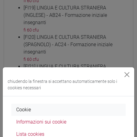
fi 60 cfu
[FI19] LINGUA E CULTURA STRANIERA
(INGLESE) - AB24 - Formazione iniziale
insegnanti
fi 60 cfu
[FI20] LINGUA E CULTURA STRANIERA
(SPAGNOLO) - AC24 - Formazione iniziale
insegnanti
fi 60 cfu
[FI21] LINGUA E CULTURA STRANIERA
(TEDESCO) - AD24 - Formazione iniziale
insegnanti
chiudendo la finestra si accettano automaticamente solo i
cookies necessari
fi 60 cfu
[FI22] LINGUE E CULTURE STRANIERE NEGLI
ISTITUTI DI ISTRUZIONE DI II GRADO (RUSSO)
Cookie
- AE24 - Formazione iniziale insegnanti
fi 60 cfu
Informazioni sui cookie
[FI23] LINGUA E CULTURA STRANIERA
(CINESE) - AI24 - Formazione iniziale
Lista cookies