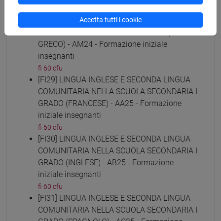
fi 60 cfu
[FI28] LINGUE E CULTURE STRANIERE NEGLI
Accetta tutti i cookie
ISTITUTI DI ISTRUZIONE DI II GRADO (NEO-
GRECO) - AM24 - Formazione iniziale
insegnanti
fi 60 cfu
[FI29] LINGUA INGLESE E SECONDA LINGUA
COMUNITARIA NELLA SCUOLA SECONDARIA I
GRADO (FRANCESE) - AA25 - Formazione
iniziale insegnanti
fi 60 cfu
[FI30] LINGUA INGLESE E SECONDA LINGUA
COMUNITARIA NELLA SCUOLA SECONDARIA I
GRADO (INGLESE) - AB25 - Formazione
iniziale insegnanti
fi 60 cfu
[FI31] LINGUA INGLESE E SECONDA LINGUA
COMUNITARIA NELLA SCUOLA SECONDARIA I