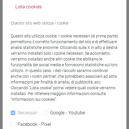
COLONNELLO Stefano
- 30h Lezione
Lista cookies
Questo sito web utilizza i cookie
Corsi di studio e percorsi
[EMR15] ECONOMICS, FINANCE AND
Questo sito utilizza cookie. I cookie necessari (di prima parte)
permettono il corretto funzionamento del sito e di effettuare
SUSTAINABILITY - Laurea magistrale (DM270)
analisi statistiche anonime. Cliccando sulla X in alto a destra
sustainable finance
/
quantitative finance and risk
verranno installati solo i cookie necessari. Se acconsenti,
management
verranno installati anche altri cookie che abilitano le
funzionalità dei social media e forniscono statistiche sul loro
utilizzo. In questo caso, i dati raccolti saranno condivisi
anche con i nostri partner, che potrebbero associarli ad altre
informazioni per finalità di analisi, di pubblicità, ecc.
Insegnamenti mutuati
Cliccando “Lista cookie” potrai vedere quali cookie verranno
installati. Per ottenere maggiori informazioni consulta
FINANCIAL ECONOMICS - 1 [EM5021]
“Informazioni sui cookies”.
Necessari
Google - Youtube
Facebook - Pixel