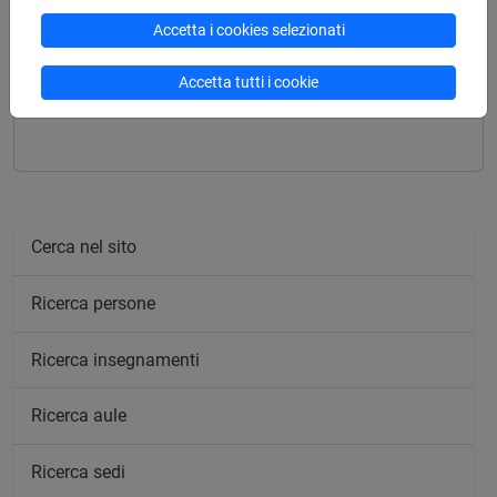
Struttura generale dell'insegnamento
Accetta i cookies selezionati
FINANCIAL ECONOMICS
FINANCIAL ECONOMICS - 1
Accetta tutti i cookie
FINANCIAL ECONOMICS - 2
Cerca nel sito
Ricerca persone
Ricerca insegnamenti
Ricerca aule
Ricerca sedi