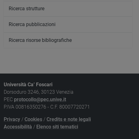
Ricerca strutture
Ricerca pubblicazioni
Ricerca risorse bibliografiche
Università Ca’ Foscari
Dorsoduro 3246, 30123 Venezia
PEC
protocollo@pec.unive.it
P.IVA 00816350276 - C.F. 80007720271
Privacy
/
Cookies
/
Credits e note legali
Accessibilità
/
Elenco siti tematici