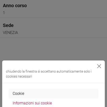
Anno corso
1
Sede
VENEZIA
Docenti e corsi di laurea
chiudendo la finestra si accettano automaticamente solo i
Programma
cookies necessari
Docenti
Cookie
Informazioni sui cookie