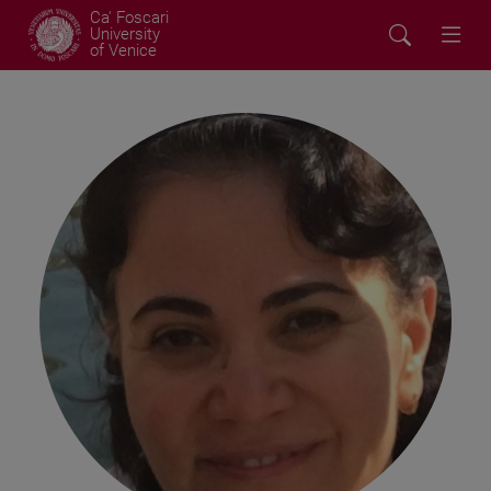
Ca' Foscari
University
of Venice