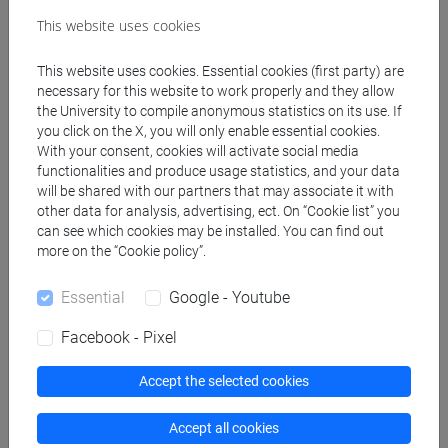
This website uses cookies
ESERCITAZIONE DI LINGUA TURCA
2 MOD.1A (0 su 12 cfu) [LT0064]
This website uses cookies. Essential cookies (first party) are
necessary for this website to work properly and they allow
ESERCITAZIONI DI LINGUA TURCA
the University to compile anonymous statistics on its use. If
you click on the X, you will only enable essential cookies.
1 MOD.1A (0 su 12 cfu) [LT0054]
With your consent, cookies will activate social media
functionalities and produce usage statistics, and your data
ESERCITAZIONI DI LINGUA TURCA
will be shared with our partners that may associate it with
other data for analysis, advertising, ect. On “Cookie list” you
1 MOD.1B (0 su 12 cfu) [LT0054]
can see which cookies may be installed. You can find out
more on the “Cookie policy”.
ESERCITAZIONI DI LINGUA TURCA
Essential
Google - Youtube
1 MOD.2B (0 su 12 cfu) [LT0054]
Facebook - Pixel
ESERCITAZIONI DI LINGUA TURCA
Accept the selected cookies
2 MOD.1B (0 su 12 cfu) [LT0064]
Accept all cookies
ESERCITAZIONI DI LINGUA TURCA