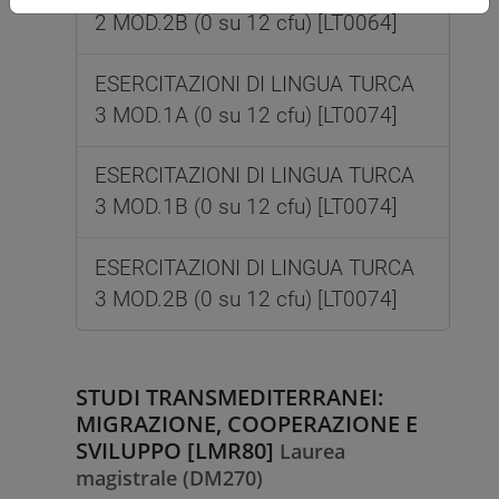
2 MOD.2B (0 su 12 cfu) [LT0064]
ESERCITAZIONI DI LINGUA TURCA
3 MOD.1A (0 su 12 cfu) [LT0074]
ESERCITAZIONI DI LINGUA TURCA
3 MOD.1B (0 su 12 cfu) [LT0074]
ESERCITAZIONI DI LINGUA TURCA
3 MOD.2B (0 su 12 cfu) [LT0074]
STUDI TRANSMEDITERRANEI:
MIGRAZIONE, COOPERAZIONE E
SVILUPPO [LMR80]
Laurea
magistrale (DM270)