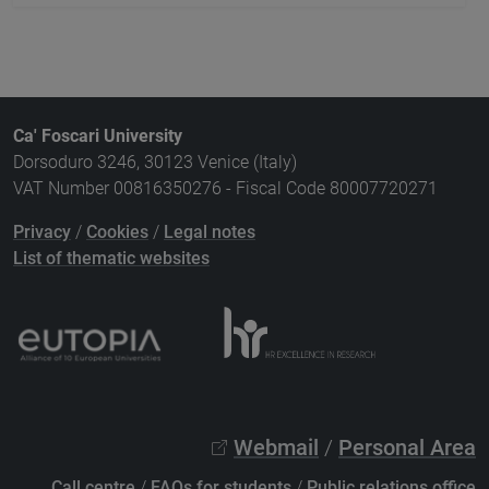
Ca' Foscari University
Dorsoduro 3246, 30123 Venice (Italy)
VAT Number 00816350276 - Fiscal Code 80007720271
Privacy
/
Cookies
/
Legal notes
List of thematic websites
Webmail
/
Personal Area
Call centre
/
FAQs for students
/
Public relations office