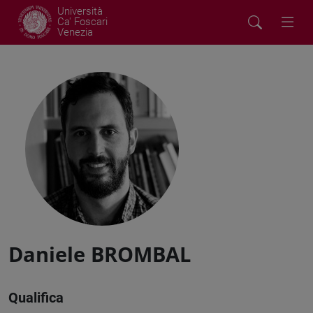
Università
Ca' Foscari
Venezia
Daniele BROMBAL
Qualifica