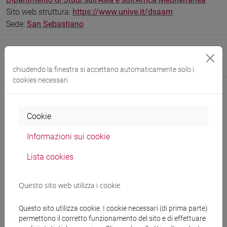
Sito web struttura:
https://www.unive.it/dsaam
Sede:
San Sebastiano
Research Institute
Research Institute for Complexity
chiudendo la finestra si accettano automaticamente solo i
cookies necessari
Cookie
Comunicazioni
Informazioni sui cookie
Didattica
Lista cookies
Ricerca
Pubblicazioni
Questo sito web utilizza i cookie
CV
Questo sito utilizza cookie. I cookie necessari (di prima parte)
permettono il corretto funzionamento del sito e di effettuare
cfNEWS