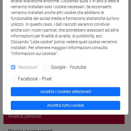
analisi statistiche anonime. Cliccando sulla X in alto a destra
verranno installati solo i cookie necessari. Se acconsenti,
verranno installati anche altri cookie che abilitano le
funzionalità dei social media e forniscono statistiche sul loro
Ricevimento
utilizzo. In questo caso, i dati raccolti saranno condivisi
anche con i nostri partner, che potrebbero associarli ad altre
informazioni per finalità di analisi, di pubblicità, ecc.
Mercoledì, ore 10:30 San Sebastiano Ufficio Sebam 06, I
Cliccando “Lista cookie” potrai vedere quali cookie verranno
Piano
installati. Per ottenere maggiori informazioni consulta
“Informazioni sui cookies”.
Necessari
Google - Youtube
Facebook - Pixel
segui il feed
Accetta i cookies selezionati
Cerca nel sito
Accetta tutti i cookie
Ricerca persone