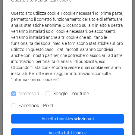
Questo sito utilizza cookie. I cookie necessari (di prima parte)
Campus
permettono il corretto funzionamento del sito e di effettuare
Giovedì 20 marzo lezioni aperte per
analisi statistiche anonime. Cliccando sulla X in alto a destra
verranno installati solo i cookie necessari. Se acconsenti,
la Giornata Nazionale delle
verranno installati anche altri cookie che abilitano le
Università
funzionalità dei social media e forniscono statistiche sul loro
utilizzo. In questo caso, i dati raccolti saranno condivisi
anche con i nostri partner, che potrebbero associarli ad altre
informazioni per finalità di analisi, di pubblicità, ecc.
Eventi e cultura
Cliccando “Lista cookie” potrai vedere quali cookie verranno
Libri senza confini: dal 2 al 5 aprile
installati. Per ottenere maggiori informazioni consulta
torna Incroci di civiltà
“Informazioni sui cookies”.
Necessari
Google - Youtube
Campus
Facebook - Pixel
Ca' Foscari e Coldiretti Veneto,
premi di tesi sulla violenza di genere
Accetta i cookies selezionati
Accetta tutti i cookie