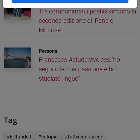
Eventi e cultura
Tre componimenti poetici vincono la
seconda edizione di ‘Pane e
Mimose’
Persone
Francesco #studentvoices:"ho
seguito la mia passione e ho
studiato lingue"
Tag
#EUfunded
#eutopia
#fattixconoscere