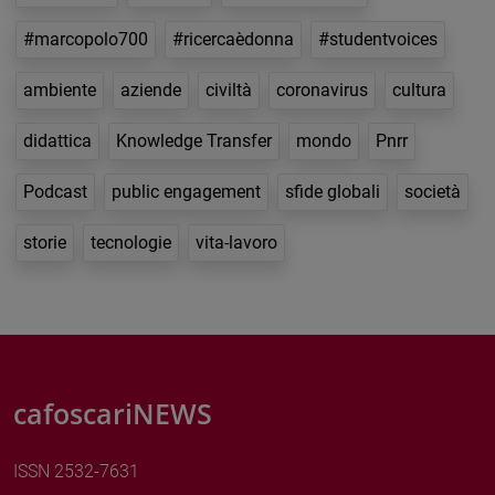
#marcopolo700
#ricercaèdonna
#studentvoices
ambiente
aziende
civiltà
coronavirus
cultura
didattica
Knowledge Transfer
mondo
Pnrr
Podcast
public engagement
sfide globali
società
storie
tecnologie
vita-lavoro
cafoscariNEWS
ISSN 2532-7631