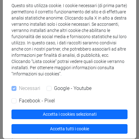
Referente per collaboratori:
Questo sito utilizza cookie. I cookie necessari (di prima parte)
permettono il corretto funzionamento del sito e di effettuare
Luca Rigobianco
,
luca.rigobianco@unive.it
analisi statistiche anonime. Cliccando sulla X in alto a destra
verranno installati solo i cookie necessari. Se acconsenti,
verranno installati anche altri cookie che abilitano le
funzionalità dei social media e forniscono statistiche sul loro
utilizzo. In questo caso, i dati raccolti saranno condivisi
anche con i nostri partner, che potrebbero associarli ad altre
informazioni per finalità di analisi, di pubblicità, ecc.
Cliccando “Lista cookie” potrai vedere quali cookie verranno
installati. Per ottenere maggiori informazioni consulta
Corsi e laboratori
“Informazioni sui cookies”.
Necessari
Google - Youtube
Corsi
Facebook - Pixel
Lingue ed epigrafie dell’Italia antica
Accetta i cookies selezionati
Linguistica indoeuropea
Linguistica storica
Accetta tutti i cookie