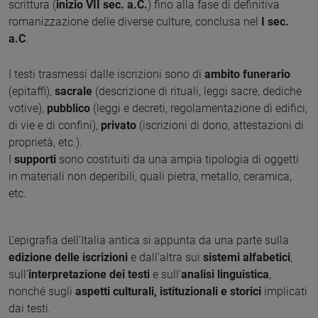
scrittura (
inizio VII sec. a.C.
) fino alla fase di definitiva
romanizzazione delle diverse culture, conclusa nel
I sec.
a.C
.
I testi trasmessi dalle iscrizioni sono di
ambito funerario
(epitaffi),
sacrale
(descrizione di rituali, leggi sacre, dediche
votive),
pubblico
(leggi e decreti, regolamentazione di edifici,
di vie e di confini),
privato
(iscrizioni di dono, attestazioni di
proprietà, etc.).
I
supporti
sono costituiti da una ampia tipologia di oggetti
in materiali non deperibili, quali pietra, metallo, ceramica,
etc.
L’epigrafia dell’Italia antica si appunta da una parte sulla
edizione delle iscrizioni
e dall’altra sui
sistemi alfabetici
,
sull’
interpretazione dei testi
e sull’
analisi linguistica
,
nonché sugli
aspetti culturali, istituzionali e storici
implicati
dai testi.