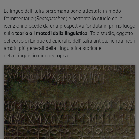
Le lingue dell’Italia preromana sono attestate in modo
frammentario (
Restsprachen
) e pertanto lo studio delle
iscrizioni procede da una prospettiva fondata in primo luogo
sulle
teorie e i metodi della linguistica
. Tale studio, oggetto
del corso di Lingue ed epigrafie dell’Italia antica, rientra negli
ambiti più generali della Linguistica storica e
della Linguistica indoeuropea.