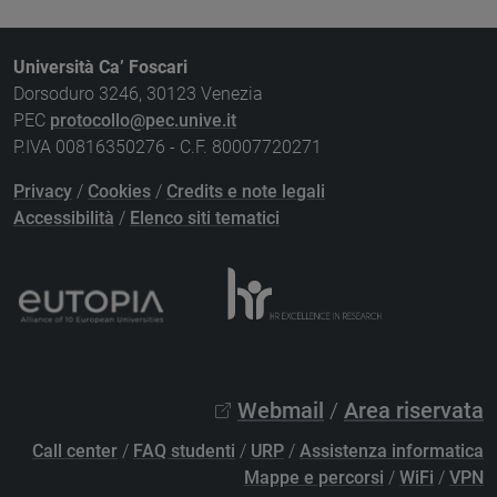
Università Ca’ Foscari
Dorsoduro 3246, 30123 Venezia
PEC
protocollo@pec.unive.it
P.IVA 00816350276 - C.F. 80007720271
Privacy
/
Cookies
/
Credits e note legali
Accessibilità
/
Elenco siti tematici
Webmail
/
Area riservata
Call center
/
FAQ studenti
/
URP
/
Assistenza informatica
Mappe e percorsi
/
WiFi
/
VPN