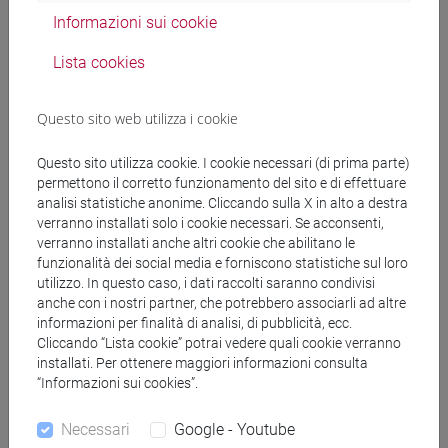
interpretazione e racconto, dove il pensiero critico incontra
Informazioni sui cookie
l’immaginazione teatrale. Con il supporto di ESU Venezia, da
novembre 2025 ad aprile 2026, gli studenti del Dipartimento
Lista cookies
di Studi Linguistici e Culturali Comparati presenteranno una
rassegna di eventi mensili ospitati dal Teatro Ca’ Foscari a
Questo sito web utilizza i cookie
Santa Marta, dedicati a poeti e autori di lingue diverse. Gli
incontri nascono dal lavoro di gruppi di ricerca studenteschi,
Questo sito utilizza cookie. I cookie necessari (di prima parte)
supervisionati dai docenti del Dipartimento, e si propongono
permettono il corretto funzionamento del sito e di effettuare
di tradurre l’analisi critico-filologica e letteraria in forme di
analisi statistiche anonime. Cliccando sulla X in alto a destra
verranno installati solo i cookie necessari. Se acconsenti,
racconto scenico, offrendo al pubblico un modo nuovo di
verranno installati anche altri cookie che abilitano le
avvicinarsi alla poesia. I testi, concepiti come intrecci di
funzionalità dei social media e forniscono statistiche sul loro
voce e riflessione, verranno interpretati da performer formati
utilizzo. In questo caso, i dati raccolti saranno condivisi
all' Università Ca’ Foscari Venezia e al Centro Teatrale di
anche con i nostri partner, che potrebbero associarli ad altre
Ricerca di Venezia.
informazioni per finalità di analisi, di pubblicità, ecc.
Cliccando “Lista cookie” potrai vedere quali cookie verranno
installati. Per ottenere maggiori informazioni consulta
Scenari DiVersi è così uno spazio di incontro tra studio e
“Informazioni sui cookies”.
creazione, dove il testo poetico ritrova la sua dimensione
viva di parola condivisa — una forma di conoscenza che
Necessari
Google - Youtube
prende corpo nella voce, nello spazio e nello sguardo di chi