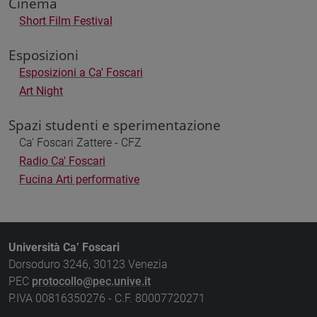
Cinema
Short Film Festival
Esposizioni
Esposizioni a Ca' Foscari
Art Night
Spazi studenti e sperimentazione
Ca' Foscari Zattere - CFZ
Radio Ca' Foscari
Fucina Arti performative
Università Ca’ Foscari
Dorsoduro 3246, 30123 Venezia
PEC
protocollo@pec.unive.it
P.IVA 00816350276 - C.F. 80007720271