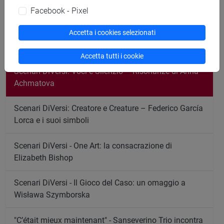
ascolta.
Facebook - Pixel
Accetta i cookies selezionati
L'improvvisazione non si improvvisa
Accetta tutti i cookie
Scenari DiVersi: Voci e Silenzio – Risonanze di Anna
Achmatova
Scenari DiVersi: Creatore e Creature – Federico García
Lorca e i suoi simboli
Scenari DiVersi - One Art: la consacrazione di
Elizabeth Bishop
Scenari DiVersi - Il Gioco del Caso: un omaggio a
Wisława Szymborska
"C’était mieux maintenant" - Sanseverino Trio incontra