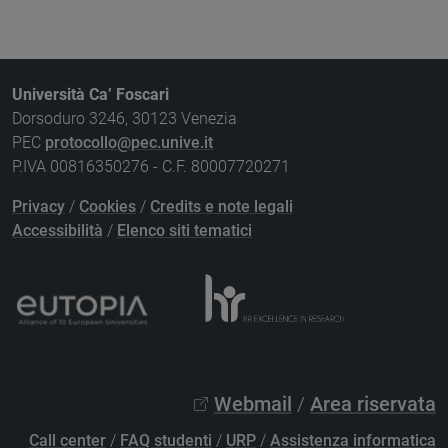
Università Ca’ Foscari
Dorsoduro 3246, 30123 Venezia
PEC
protocollo@pec.unive.it
P.IVA 00816350276 - C.F. 80007720271
Privacy
/
Cookies
/
Credits e note legali
Accessibilità
/
Elenco siti tematici
Webmail
/
Area riservata
Call center
/
FAQ studenti
/
URP
/
Assistenza informatica