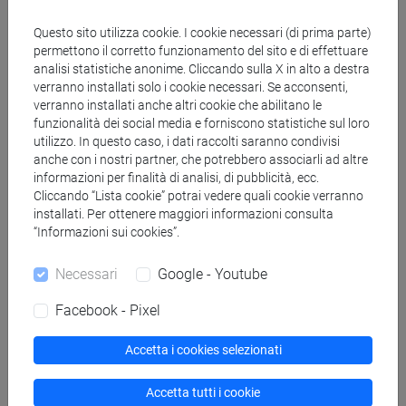
Visual II)
l'archivio
Usare VPN per
digitale
accesso da
Questo sito utilizza cookie. I cookie necessari (di prima parte)
permettono il corretto funzionamento del sito e di effettuare
degli articoli
remoto
analisi statistiche anonime. Cliccando sulla X in alto a destra
del
verranno installati solo i cookie necessari. Se acconsenti,
quotidiano
verranno installati anche altri cookie che abilitano le
giapponese
funzionalità dei social media e forniscono statistiche sul loro
Asahi
utilizzo. In questo caso, i dati raccolti saranno condivisi
anche con i nostri partner, che potrebbero associarli ad altre
Shimbun
,
informazioni per finalità di analisi, di pubblicità, ecc.
dal 1879 ad
Cliccando “Lista cookie” potrai vedere quali cookie verranno
oggi, riviste,
installati. Per ottenere maggiori informazioni consulta
archivi
“Informazioni sui cookies”.
fotografici e
altre fonti
Necessari
Google - Youtube
per lo studio
Facebook - Pixel
della storia
e cultura
Accetta i cookies selezionati
giapponese
dall'epoca
Accetta tutti i cookie
Meji ad oggi