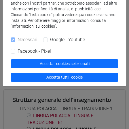
anche con i nostri partner, che potrebbero associarli ad altre
[LM5] SCIENZE DEL LINGUAGGIO - Laurea
informazioni per finalità di analisi, di pubblicità, ecc.
magistrale (DM270)
Cliccando “Lista cookie” potrai vedere quali cookie verranno
scienze del linguaggio
installati. Per ottenere maggiori informazioni consulta
“Informazioni sui cookies”.
Necessari
Google - Youtube
Mutua da
Facebook - Pixel
LINGUA POLACCA - LINGUA E TRADUZIONE 1
Accetta i cookies selezionati
[LM002U]
Accetta tutti i cookie
Struttura generale dell'insegnamento
LINGUA POLACCA - LINGUA E TRADUZIONE 1
LINGUA POLACCA - LINGUA E
TRADUZIONE - E1