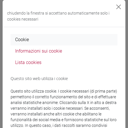
chiudendo la finestra si accettano automaticamente solo i
Docenti
cookies necessari
FORNARI Francesca
- 30h Lezione
Cookie
Informazioni sui cookie
Materiali didattici
Lista cookies
Materiali su Moodle
Questo sito web utilizza i cookie
Questo sito utilizza cookie. I cookie necessari (di prima parte)
Corsi di studio e percorsi
permettono il corretto funzionamento del sito e di effettuare
analisi statistiche anonime. Cliccando sulla X in alto a destra
[LM3] LINGUE E LETTERATURE EUROPEE,
verranno installati solo i cookie necessari. Se acconsenti,
AMERICANE E POSTCOLONIALI - Laurea
verranno installati anche altri cookie che abilitano le
magistrale (DM270)
funzionalità dei social media e forniscono statistiche sul loro
utilizzo. In questo caso, i dati raccolti saranno condivisi
letterature e culture