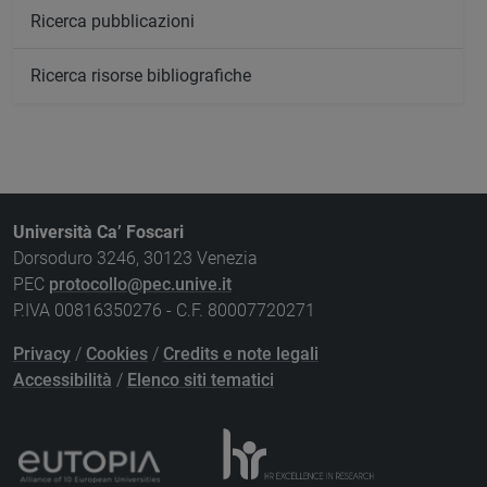
Ricerca pubblicazioni
Ricerca risorse bibliografiche
Università Ca’ Foscari
Dorsoduro 3246, 30123 Venezia
PEC
protocollo@pec.unive.it
P.IVA 00816350276 - C.F. 80007720271
Privacy
/
Cookies
/
Credits e note legali
Accessibilità
/
Elenco siti tematici