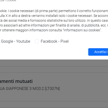
 su Moodle
ookie. I cookie necessari (di prima parte) permettono il corretto funzionamen
la X in alto a destra verranno installati solo i cookie necessari. Se accons
tà dei social media e forniscono statistiche sul loro utilizzo. In questo cas
o associarli ad altre informazioni per finalità di analisi, di pubblicità, ecc
i studio e percorsi
er ottenere maggiori informazioni consulta “Informazioni sui cookies”.
0] LINGUE, CULTURE E SOCIETÀ DELL'ASIA E DELL'AFRICA MEDI
Google - Youtube
Facebook - Pixel
pone
/
giappone
40] LINGUE, CULTURE E SOCIETÀ DELL'ASIA E DELL'AFRICA MED
Accetta i
pone
amenti mutuati
UA GIAPPONESE 3 MOD.2 [LT007N]