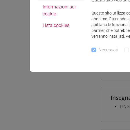
Informazioni sui
Materiali
Questo sito utilizza c
cookie
anonime. Cliccando sul
abilitano le funzionali
Lista cookies
partner, che potrebber
Corsi d
verranno installati. P
[LT4
Necessari
giap
[LTR
giap
Insegn
LING