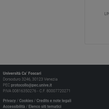
LI
Università Ca’ Foscari
Dorsoduro 3246, 30123 Venezia
PEC
protocollo@pec.unive.it
P.IVA 00816350276 - C.F. 80007720271
Privacy
/
Cookies
/
Credits e note legali
Accessibilità
/
Elenco siti tematici