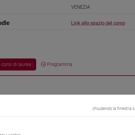
VENEZIA
odle
Link allo spazio del corso
 corsi di laurea
Programma
irofumi
- 30h Lezione
chiudendo la finestra 
didattici
zza i cookie