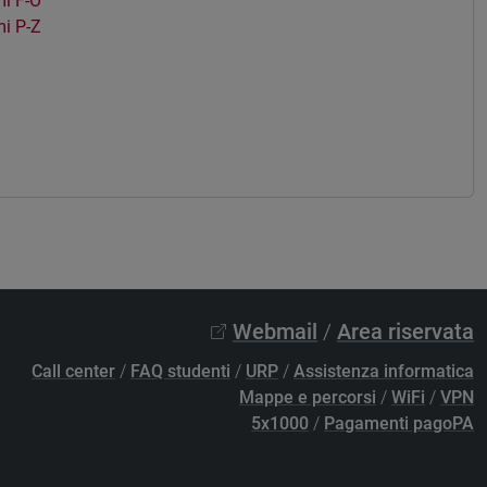
i F-O
i P-Z
Webmail
/
Area riservata
Call center
/
FAQ studenti
/
URP
/
Assistenza informatica
Mappe e percorsi
/
WiFi
/
VPN
5x1000
/
Pagamenti pagoPA