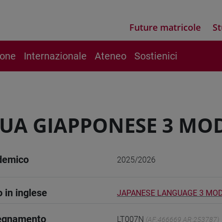
Future matricole
St
ione
Internazionale
Ateneo
Sostienici
UA GIAPPONESE 3 MOD
demico
2025/2026
o in inglese
JAPANESE LANGUAGE 3 MOD
segnamento
LT007N
(AF:466669 AR:253787)