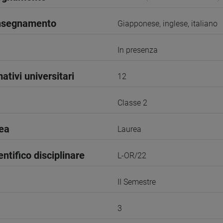
insegnamento
Giapponese, inglese, italiano
In presenza
ativi universitari
12
Classe 2
rea
Laurea
entifico disciplinare
L-OR/22
II Semestre
3