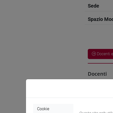
Sede
Spazio Mo
Docenti e
Docenti
UTSUMI H
Materiali 
Cookie
Questo sito web utili