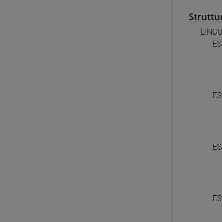
Struttu
LING
ES
ES
ES
ES