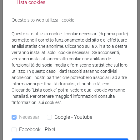
Lista cookies
(CINESE) - AI24 - Formazione iniziale
insegnanti
Questo sito web utilizza i cookie
fi 30 cfu allegato 2
/
fi 60 cfu
[FI24] LINGUE E CULTURE STRANIERE NEGLI
Questo sito utilizza cookie. I cookie necessari (di prima parte)
ISTITUTI DI ISTRUZIONE DI II GRADO
permettono il corretto funzionamento del sito e di effettuare
(GIAPPONESE) - AJ24 - Formazione iniziale
analisi statistiche anonime. Cliccando sulla X in alto a destra
insegnanti
verranno installati solo i cookie necessari. Se acconsenti,
fi 60 cfu
/
fi 30 cfu allegato 2
verranno installati anche altri cookie che abilitano le
funzionalità dei social media e forniscono statistiche sul loro
[FI25] LINGUE E CULTURE STRANIERE NEGLI
utilizzo. In questo caso, i dati raccolti saranno condivisi
ISTITUTI DI ISTRUZIONE DI II GRADO
anche con i nostri partner, che potrebbero associarli ad altre
(PORTOGHESE) - AN24 - Formazione iniziale
informazioni per finalità di analisi, di pubblicità, ecc.
insegnanti
Cliccando “Lista cookie” potrai vedere quali cookie verranno
fi 30 cfu allegato 2
/
fi 60 cfu
installati. Per ottenere maggiori informazioni consulta
“Informazioni sui cookies”.
[FI26] LINGUA E CULTURA STRANIERA
(EBRAICO) - AK24 - Formazione iniziale
Necessari
Google - Youtube
insegnanti
fi 30 cfu allegato 2
/
fi 60 cfu
Facebook - Pixel
[FI27] LINGUA E CULTURA STRANIERA