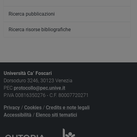
Ricerca pubblicazioni
Ricerca risorse bibliografiche
Università Ca’ Foscari
Dorsoduro 3246, 30123 Venezia
PEC
protocollo@pec.unive.it
P.IVA 00816350276 - C.F. 80007720271
Privacy
/
Cookies
/
Credits e note legali
Accessibilità
/
Elenco siti tematici