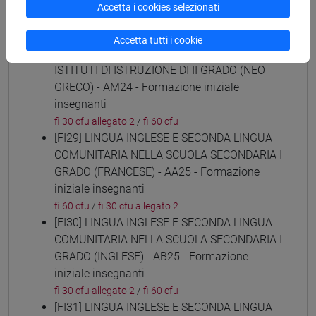
(ARABO) - AL24 - Formazione iniziale
Accetta i cookies selezionati
insegnanti
fi 30 cfu allegato 2
/
fi 60 cfu
Accetta tutti i cookie
[FI28] LINGUE E CULTURE STRANIERE NEGLI
ISTITUTI DI ISTRUZIONE DI II GRADO (NEO-
GRECO) - AM24 - Formazione iniziale
insegnanti
fi 30 cfu allegato 2
/
fi 60 cfu
[FI29] LINGUA INGLESE E SECONDA LINGUA
COMUNITARIA NELLA SCUOLA SECONDARIA I
GRADO (FRANCESE) - AA25 - Formazione
iniziale insegnanti
fi 60 cfu
/
fi 30 cfu allegato 2
[FI30] LINGUA INGLESE E SECONDA LINGUA
COMUNITARIA NELLA SCUOLA SECONDARIA I
GRADO (INGLESE) - AB25 - Formazione
iniziale insegnanti
fi 30 cfu allegato 2
/
fi 60 cfu
[FI31] LINGUA INGLESE E SECONDA LINGUA