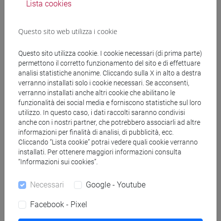
Lista cookies
(CINESE) - AI24 - Formazione iniziale
insegnanti
Questo sito web utilizza i cookie
fi 30 cfu allegato 2
/
fi 60 cfu
[FI24] LINGUE E CULTURE STRANIERE NEGLI
Questo sito utilizza cookie. I cookie necessari (di prima parte)
ISTITUTI DI ISTRUZIONE DI II GRADO
permettono il corretto funzionamento del sito e di effettuare
(GIAPPONESE) - AJ24 - Formazione iniziale
analisi statistiche anonime. Cliccando sulla X in alto a destra
insegnanti
verranno installati solo i cookie necessari. Se acconsenti,
fi 60 cfu
/
fi 30 cfu allegato 2
verranno installati anche altri cookie che abilitano le
funzionalità dei social media e forniscono statistiche sul loro
[FI25] LINGUE E CULTURE STRANIERE NEGLI
utilizzo. In questo caso, i dati raccolti saranno condivisi
ISTITUTI DI ISTRUZIONE DI II GRADO
anche con i nostri partner, che potrebbero associarli ad altre
(PORTOGHESE) - AN24 - Formazione iniziale
informazioni per finalità di analisi, di pubblicità, ecc.
insegnanti
Cliccando “Lista cookie” potrai vedere quali cookie verranno
fi 30 cfu allegato 2
/
fi 60 cfu
installati. Per ottenere maggiori informazioni consulta
“Informazioni sui cookies”.
[FI26] LINGUA E CULTURA STRANIERA
(EBRAICO) - AK24 - Formazione iniziale
Necessari
Google - Youtube
insegnanti
fi 30 cfu allegato 2
/
fi 60 cfu
Facebook - Pixel
[FI27] LINGUA E CULTURA STRANIERA