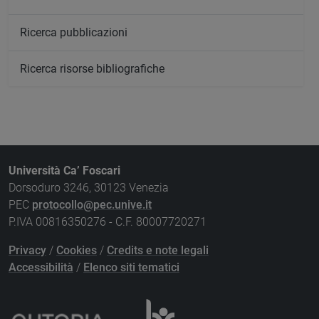
Ricerca pubblicazioni
Ricerca risorse bibliografiche
Università Ca’ Foscari
Dorsoduro 3246, 30123 Venezia
PEC
protocollo@pec.unive.it
P.IVA 00816350276 - C.F. 80007720271
Privacy
/
Cookies
/
Credits e note legali
Accessibilità
/
Elenco siti tematici