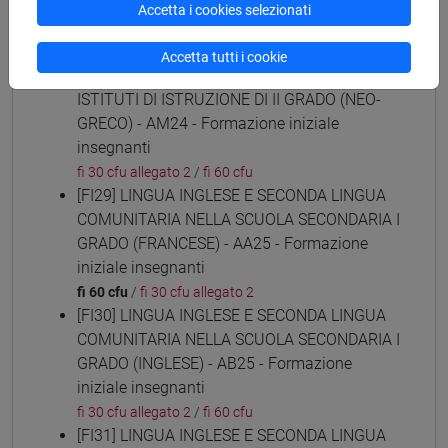
(ARABO) - AL24 - Formazione iniziale
Accetta i cookies selezionati
insegnanti
fi 30 cfu allegato 2
/
fi 60 cfu
Accetta tutti i cookie
[FI28] LINGUE E CULTURE STRANIERE NEGLI
ISTITUTI DI ISTRUZIONE DI II GRADO (NEO-
GRECO) - AM24 - Formazione iniziale
insegnanti
fi 30 cfu allegato 2
/
fi 60 cfu
[FI29] LINGUA INGLESE E SECONDA LINGUA
COMUNITARIA NELLA SCUOLA SECONDARIA I
GRADO (FRANCESE) - AA25 - Formazione
iniziale insegnanti
fi 60 cfu
/
fi 30 cfu allegato 2
[FI30] LINGUA INGLESE E SECONDA LINGUA
COMUNITARIA NELLA SCUOLA SECONDARIA I
GRADO (INGLESE) - AB25 - Formazione
iniziale insegnanti
fi 30 cfu allegato 2
/
fi 60 cfu
[FI31] LINGUA INGLESE E SECONDA LINGUA