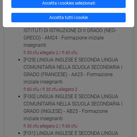
(ARABO) - AL24 - Formazione iniziale
Accetta i cookies selezionati
insegnanti
fi 30 cfu allegato 2
/
fi 60 cfu
Accetta tutti i cookie
[FI28] LINGUE E CULTURE STRANIERE NEGLI
ISTITUTI DI ISTRUZIONE DI II GRADO (NEO-
GRECO) - AM24 - Formazione iniziale
insegnanti
fi 30 cfu allegato 2
/
fi 60 cfu
[FI29] LINGUA INGLESE E SECONDA LINGUA
COMUNITARIA NELLA SCUOLA SECONDARIA I
GRADO (FRANCESE) - AA25 - Formazione
iniziale insegnanti
fi 60 cfu
/
fi 30 cfu allegato 2
[FI30] LINGUA INGLESE E SECONDA LINGUA
COMUNITARIA NELLA SCUOLA SECONDARIA I
GRADO (INGLESE) - AB25 - Formazione
iniziale insegnanti
fi 30 cfu allegato 2
/
fi 60 cfu
[FI31] LINGUA INGLESE E SECONDA LINGUA