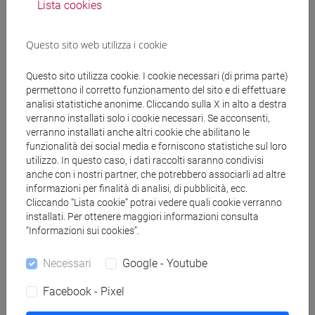
Lista cookies
(CINESE) - AI24 - Formazione iniziale
insegnanti
Questo sito web utilizza i cookie
fi 30 cfu allegato 2
/
fi 60 cfu
[FI24] LINGUE E CULTURE STRANIERE NEGLI
Questo sito utilizza cookie. I cookie necessari (di prima parte)
ISTITUTI DI ISTRUZIONE DI II GRADO
permettono il corretto funzionamento del sito e di effettuare
(GIAPPONESE) - AJ24 - Formazione iniziale
analisi statistiche anonime. Cliccando sulla X in alto a destra
insegnanti
verranno installati solo i cookie necessari. Se acconsenti,
fi 60 cfu
/
fi 30 cfu allegato 2
verranno installati anche altri cookie che abilitano le
funzionalità dei social media e forniscono statistiche sul loro
[FI25] LINGUE E CULTURE STRANIERE NEGLI
utilizzo. In questo caso, i dati raccolti saranno condivisi
ISTITUTI DI ISTRUZIONE DI II GRADO
anche con i nostri partner, che potrebbero associarli ad altre
(PORTOGHESE) - AN24 - Formazione iniziale
informazioni per finalità di analisi, di pubblicità, ecc.
insegnanti
Cliccando “Lista cookie” potrai vedere quali cookie verranno
fi 30 cfu allegato 2
/
fi 60 cfu
installati. Per ottenere maggiori informazioni consulta
“Informazioni sui cookies”.
[FI26] LINGUA E CULTURA STRANIERA
(EBRAICO) - AK24 - Formazione iniziale
Necessari
Google - Youtube
insegnanti
fi 30 cfu allegato 2
/
fi 60 cfu
Facebook - Pixel
[FI27] LINGUA E CULTURA STRANIERA