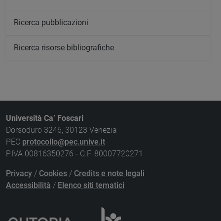
Ricerca pubblicazioni
Ricerca risorse bibliografiche
Università Ca’ Foscari
Dorsoduro 3246, 30123 Venezia
PEC
protocollo@pec.unive.it
P.IVA 00816350276 - C.F. 80007720271
Privacy
/
Cookies
/
Credits e note legali
Accessibilità
/
Elenco siti tematici