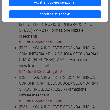
(ARABO) - AL24 - Formazione iniziale
Accetta i cookies selezionati
insegnanti
fi 30 cfu allegato 2
/
fi 60 cfu
Accetta tutti i cookie
[FI28] LINGUE E CULTURE STRANIERE NEGLI
ISTITUTI DI ISTRUZIONE DI II GRADO (NEO-
GRECO) - AM24 - Formazione iniziale
insegnanti
fi 30 cfu allegato 2
/
fi 60 cfu
[FI29] LINGUA INGLESE E SECONDA LINGUA
COMUNITARIA NELLA SCUOLA SECONDARIA I
GRADO (FRANCESE) - AA25 - Formazione
iniziale insegnanti
fi 60 cfu
/
fi 30 cfu allegato 2
[FI30] LINGUA INGLESE E SECONDA LINGUA
COMUNITARIA NELLA SCUOLA SECONDARIA I
GRADO (INGLESE) - AB25 - Formazione
iniziale insegnanti
fi 30 cfu allegato 2
/
fi 60 cfu
[FI31] LINGUA INGLESE E SECONDA LINGUA