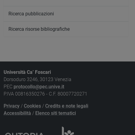
Ricerca pubblicazioni
Ricerca risorse bibliografiche
Università Ca’ Foscari
Dorsoduro 3246, 30123 Venezia
PEC
protocollo@pec.unive.it
P.IVA 00816350276 - C.F. 80007720271
Privacy
/
Cookies
/
Credits e note legali
Accessibilità
/
Elenco siti tematici