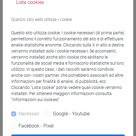
Lista cookies
(CINESE) - AI24 - Formazione iniziale
insegnanti
Questo sito web utilizza i cookie
fi 30 cfu allegato 2
/
fi 60 cfu
[FI24] LINGUE E CULTURE STRANIERE NEGLI
Questo sito utilizza cookie. I cookie necessari (di prima parte)
ISTITUTI DI ISTRUZIONE DI II GRADO
permettono il corretto funzionamento del sito e di effettuare
(GIAPPONESE) - AJ24 - Formazione iniziale
analisi statistiche anonime. Cliccando sulla X in alto a destra
insegnanti
verranno installati solo i cookie necessari. Se acconsenti,
fi 60 cfu
/
fi 30 cfu allegato 2
verranno installati anche altri cookie che abilitano le
funzionalità dei social media e forniscono statistiche sul loro
[FI25] LINGUE E CULTURE STRANIERE NEGLI
utilizzo. In questo caso, i dati raccolti saranno condivisi
ISTITUTI DI ISTRUZIONE DI II GRADO
anche con i nostri partner, che potrebbero associarli ad altre
(PORTOGHESE) - AN24 - Formazione iniziale
informazioni per finalità di analisi, di pubblicità, ecc.
insegnanti
Cliccando “Lista cookie” potrai vedere quali cookie verranno
fi 30 cfu allegato 2
/
fi 60 cfu
installati. Per ottenere maggiori informazioni consulta
“Informazioni sui cookies”.
[FI26] LINGUA E CULTURA STRANIERA
(EBRAICO) - AK24 - Formazione iniziale
Necessari
Google - Youtube
insegnanti
fi 30 cfu allegato 2
/
fi 60 cfu
Facebook - Pixel
[FI27] LINGUA E CULTURA STRANIERA