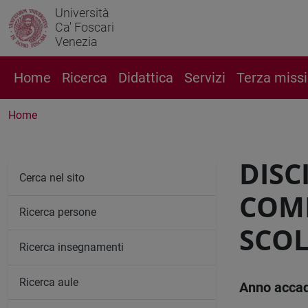
Università
Ca' Foscari
Venezia
Home
Ricerca
Didattica
Servizi
Terza miss
Home
DISC
Cerca nel sito
COMP
Ricerca persone
SCOL
Ricerca insegnamenti
Ricerca aule
Anno acca