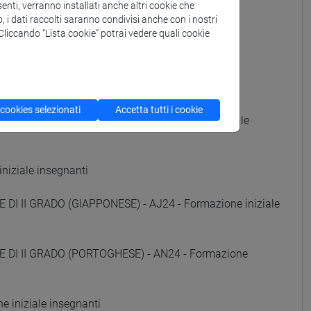
enti, verranno installati anche altri cookie che
iniziale insegnanti
o, i dati raccolti saranno condivisi anche con i nostri
. Cliccando “Lista cookie” potrai vedere quali cookie
e iniziale insegnanti
 iniziale insegnanti
 cookies selezionati
Accetta tutti i cookie
DI II GRADO (RUSSO) - AE24 - Formazione iniziale
niziale insegnanti
DI II GRADO (GIAPPONESE) - AJ24 - Formazione iniziale
E DI II GRADO (PORTOGHESE) - AN24 - Formazione
 iniziale insegnanti