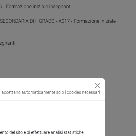
Formazione iniziale insegnanti
SECONDARIA DI II GRADO - A017 - Formazione iniziale
egnanti
si accettano automaticamente solo i cookies necessari
 GRADO - A022 - Formazione iniziale insegnanti
OTTI) - A023 - Formazione iniziale insegnanti
e iniziale insegnanti
to del sito e di effettuare analisi statistiche