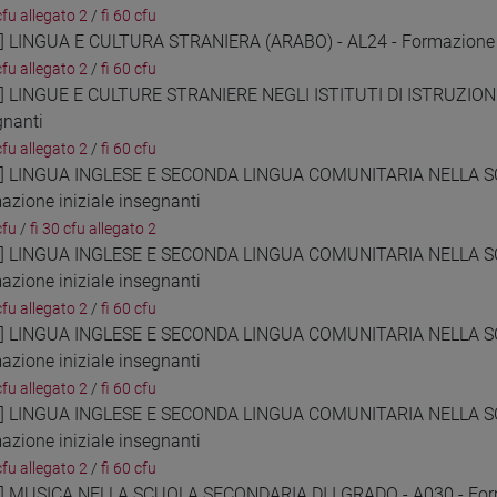
cfu allegato 2
/
fi 60 cfu
7] LINGUA E CULTURA STRANIERA (ARABO) - AL24 - Formazione i
cfu allegato 2
/
fi 60 cfu
8] LINGUE E CULTURE STRANIERE NEGLI ISTITUTI DI ISTRUZIONE
gnanti
cfu allegato 2
/
fi 60 cfu
9] LINGUA INGLESE E SECONDA LINGUA COMUNITARIA NELLA S
azione iniziale insegnanti
cfu
/
fi 30 cfu allegato 2
0] LINGUA INGLESE E SECONDA LINGUA COMUNITARIA NELLA S
azione iniziale insegnanti
cfu allegato 2
/
fi 60 cfu
1] LINGUA INGLESE E SECONDA LINGUA COMUNITARIA NELLA S
azione iniziale insegnanti
cfu allegato 2
/
fi 60 cfu
2] LINGUA INGLESE E SECONDA LINGUA COMUNITARIA NELLA S
azione iniziale insegnanti
cfu allegato 2
/
fi 60 cfu
3] MUSICA NELLA SCUOLA SECONDARIA DI I GRADO - A030 - Forma