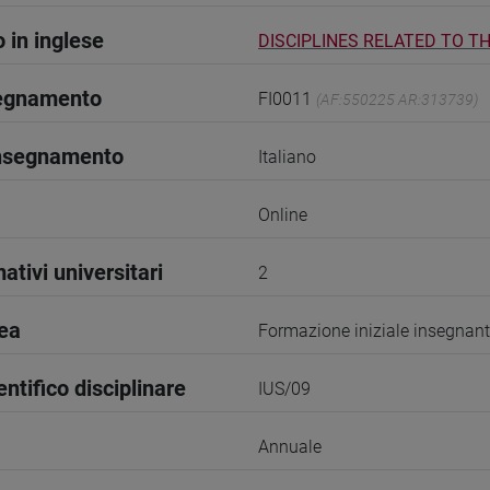
o in inglese
DISCIPLINES RELATED TO TH
segnamento
FI0011
(AF:550225 AR:313739)
insegnamento
Italiano
Online
ativi universitari
2
rea
Formazione iniziale insegnant
entifico disciplinare
IUS/09
Annuale