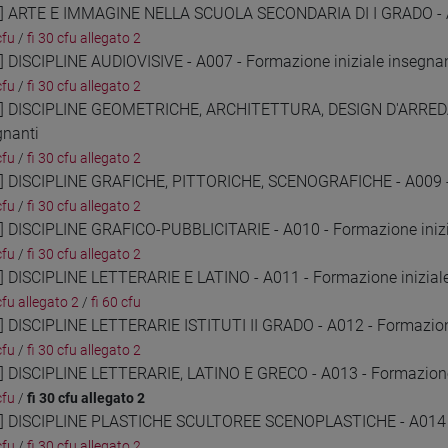
1] ARTE E IMMAGINE NELLA SCUOLA SECONDARIA DI I GRADO - A0
cfu
/
fi 30 cfu allegato 2
2] DISCIPLINE AUDIOVISIVE - A007 - Formazione iniziale insegnan
cfu
/
fi 30 cfu allegato 2
3] DISCIPLINE GEOMETRICHE, ARCHITETTURA, DESIGN D'ARRED
gnanti
cfu
/
fi 30 cfu allegato 2
4] DISCIPLINE GRAFICHE, PITTORICHE, SCENOGRAFICHE - A009 - 
cfu
/
fi 30 cfu allegato 2
5] DISCIPLINE GRAFICO-PUBBLICITARIE - A010 - Formazione inizi
cfu
/
fi 30 cfu allegato 2
6] DISCIPLINE LETTERARIE E LATINO - A011 - Formazione inizial
cfu allegato 2
/
fi 60 cfu
7] DISCIPLINE LETTERARIE ISTITUTI II GRADO - A012 - Formazione
cfu
/
fi 30 cfu allegato 2
8] DISCIPLINE LETTERARIE, LATINO E GRECO - A013 - Formazione 
cfu
/
fi 30 cfu allegato 2
9] DISCIPLINE PLASTICHE SCULTOREE SCENOPLASTICHE - A014 - 
cfu
/
fi 30 cfu allegato 2