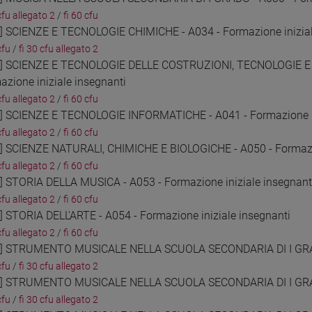
cfu allegato 2
/
fi 60 cfu
4] SCIENZE E TECNOLOGIE CHIMICHE - A034 - Formazione inizial
cfu
/
fi 30 cfu allegato 2
5] SCIENZE E TECNOLOGIE DELLE COSTRUZIONI, TECNOLOGIE 
azione iniziale insegnanti
cfu allegato 2
/
fi 60 cfu
6] SCIENZE E TECNOLOGIE INFORMATICHE - A041 - Formazione in
cfu allegato 2
/
fi 60 cfu
7] SCIENZE NATURALI, CHIMICHE E BIOLOGICHE - A050 - Formazio
cfu allegato 2
/
fi 60 cfu
8] STORIA DELLA MUSICA - A053 - Formazione iniziale insegnant
cfu allegato 2
/
fi 60 cfu
9] STORIA DELL'ARTE - A054 - Formazione iniziale insegnanti
cfu allegato 2
/
fi 60 cfu
0] STRUMENTO MUSICALE NELLA SCUOLA SECONDARIA DI I GRADO 
cfu
/
fi 30 cfu allegato 2
1] STRUMENTO MUSICALE NELLA SCUOLA SECONDARIA DI I GRADO
cfu
/
fi 30 cfu allegato 2