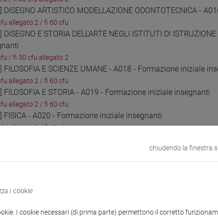
0] DISEGNO ARTISTICO MODELLAZIONE ODONTOTECNICA - A016 - 
cfu allegato 2
/
fi 60 cfu
1] DISEGNO E STORIA DELL'ARTE NEGLI ISTITUTI DI ISTRUZIONE 
gnanti
cfu
/
fi 30 cfu allegato 2
2] FILOSOFIA E SCIENZE UMANE - A018 - Formazione iniziale ins
cfu allegato 2
/
fi 60 cfu
3] FILOSOFIA E STORIA - A019 - Formazione iniziale insegnanti
cfu allegato 2
/
fi 60 cfu
] FISICA - A020 - Formazione iniziale insegnanti
cfu allegato 2
/
fi 60 cfu
5] GEOGRAFIA - A021 - Formazione iniziale insegnanti
chiudendo la finestra 
cfu allegato 2
/
fi 60 cfu
6] ITALIANO, STORIA, GEOGRAFIA NELLA SCUOLA SECONDARIA DI I
cfu
/
fi 30 cfu allegato 2
7] LINGUA ITALIANA PER DISCENTI DI LINGUA STRANIERA (ALLOGL
zza i cookie
cfu allegato 2
/
fi 60 cfu
8] LINGUA E CULTURA STRANIERA (FRANCESE) - AA24 - Formazion
ookie. I cookie necessari (di prima parte) permettono il corretto funzionamen