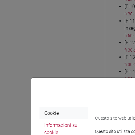
[FI1
fi 30 
[FI1
inse
fi 60 
[FI1
fi 30 
[FI1
fi 30 
[FI14
fi 30 
[FI1
fi 30 
[FI1
fi 60 
Cookie
[FI1
Questo sito web utili
fi 30 
Informazioni sui
[FI1
Questo sito utilizza c
cookie