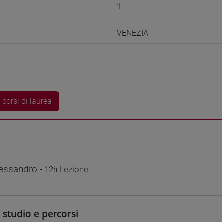
1
VENEZIA
 corsi di laurea
essandro
- 12h Lezione
i studio e percorsi