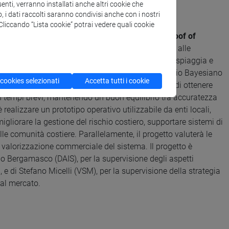
enti, verranno installati anche altri cookie che
up and INundation Analysis
o, i dati raccolti saranno condivisi anche con i nostri
. Cliccando “Lista cookie” potrai vedere quali cookie
o Rovere ha vinto anche il finanziamento
ERC Proof of
uello di sviluppare un sistema cloud di supporto alle
zione costiera legato alla risalita delle onde sulla spiaggia e
na modelli fisici ad alta risoluzione con un approccio Bayesiano
 cookies selezionati
Accetta tutti i cookie
egrare formule empiriche rapide. Questo consente di ottenere
 in tempi brevi, mantenendo un buon equilibrio tra accuratezza
 è realizzare un prototipo operativo utilizzabile da enti locali,
migliorare la gestione del rischio costiero, supportare sistemi di
elle comunità costiere. Parallelamente, il progetto valuterà le
 valorizzazione commerciale del sistema. Il progetto è
ppo Bergamasco (DAIS), per la supervisione degli aspetti
 e di Stefano Micelli (VSM), per la supervisione della strategia
al mercato.