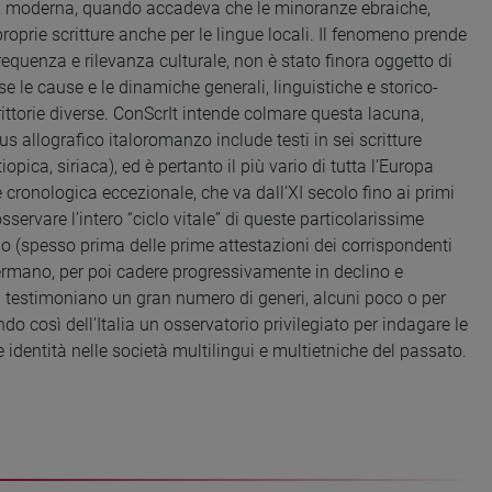
tà moderna, quando accadeva che le minoranze ebraiche,
 proprie scritture anche per le lingue locali. Il fenomeno prende
frequenza e rilevanza culturale, non è stato finora oggetto di
e le cause e le dinamiche generali, linguistiche e storico-
crittorie diverse. ConScrIt intende colmare questa lacuna,
us allografico italoromanzo include testi in sei scritture
iopica, siriaca), ed è pertanto il più vario di tutta l’Europa
 cronologica eccezionale, che va dall’XI secolo fino ai primi
sservare l’intero “ciclo vitale” di queste particolarissime
no (spesso prima delle prime attestazioni dei corrispondenti
ffermano, per poi cadere progressivamente in declino e
iani testimoniano un gran numero di generi, alcuni poco o per
ndo così dell’Italia un osservatorio privilegiato per indagare le
e identità nelle società multilingui e multietniche del passato.