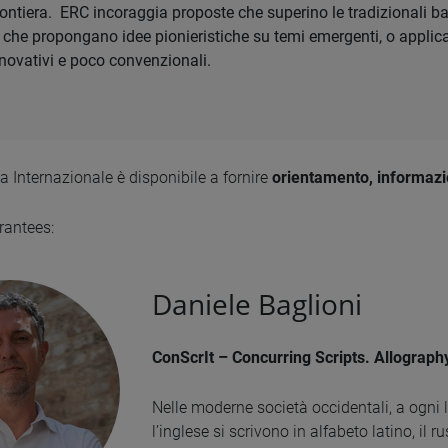
frontiera. ERC incoraggia proposte che superino le tradizionali bar
e che propongano idee pionieristiche su temi emergenti, o applic
novativi e poco convenzionali.
ca Internazionale è disponibile a fornire
orientamento, informazi
grantees:
Daniele Baglioni
ConScrIt – Concurring Scripts. Allography
Nelle moderne società occidentali, a ogni l
l’inglese si scrivono in alfabeto latino, il r