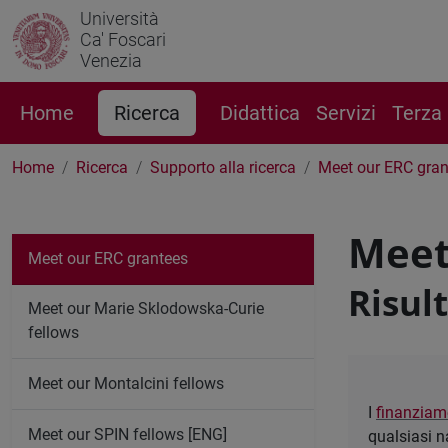
Università
Ca' Foscari
Venezia
Home
Ricerca
Didattica
Servizi
Terza
Home
Ricerca
Supporto alla ricerca
Meet our ERC gran
Meet
Meet our ERC grantees
Risult
Meet our Marie Sklodowska-Curie
fellows
Meet our Montalcini fellows
I
finanziam
Meet our SPIN fellows [ENG]
qualsiasi n