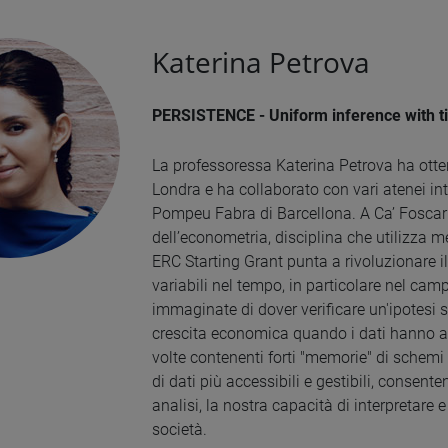
Katerina Petrova
PERSISTENCE - Uniform inference with t
La professoressa Katerina Petrova ha otte
Londra e ha collaborato con vari atenei inte
Pompeu Fabra di Barcellona. A Ca’ Foscari
dell’econometria, disciplina che utilizza met
ERC Starting Grant punta a rivoluzionare 
variabili nel tempo, in particolare nel ca
immaginate di dover verificare un'ipotesi 
crescita economica quando i dati hanno anda
volte contenenti forti "memorie" di schemi 
di dati più accessibili e gestibili, consent
analisi, la nostra capacità di interpretar
società.