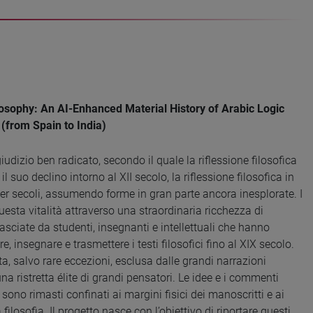
sophy: An AI-Enhanced Material History of Arabic Logic
 (from Spain to India)
dizio ben radicato, secondo il quale la riflessione filosofica
 suo declino intorno al XII secolo, la riflessione filosofica in
er secoli, assumendo forme in gran parte ancora inesplorate. I
uesta vitalità attraverso una straordinaria ricchezza di
asciate da studenti, insegnanti e intellettuali che hanno
e, insegnare e trasmettere i testi filosofici fino al XIX secolo.
ta, salvo rare eccezioni, esclusa dalle grandi narrazioni
na ristretta élite di grandi pensatori. Le idee e i commenti
 sono rimasti confinati ai margini fisici dei manoscritti e ai
filosofia. Il progetto nasce con l’obiettivo di riportare questi