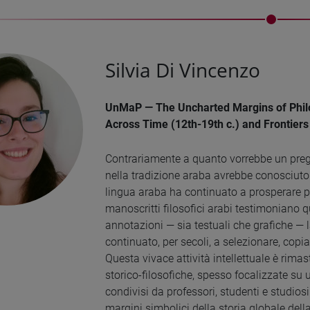
Silvia Di Vincenzo
UnMaP — The Uncharted Margins of Philo
Across Time (12th-19th c.) and Frontiers
Contrariamente a quanto vorrebbe un pregiu
nella tradizione araba avrebbe conosciuto il
lingua araba ha continuato a prosperare p
manoscritti filosofici arabi testimoniano q
annotazioni — sia testuali che grafiche — l
continuato, per secoli, a selezionare, copiar
Questa vivace attività intellettuale è rimas
storico-filosofiche, spesso focalizzate su u
condivisi da professori, studenti e studiosi
margini simbolici della storia globale della 