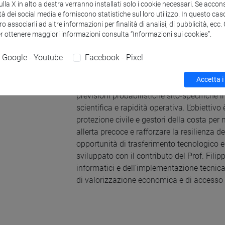
la X in alto a destra verranno installati solo i cookie necessari. Se accons
MARINA - Multi-model Approach for Run
tà dei social media e forniscono statistiche sul loro utilizzo. In questo cas
o associarli ad altre informazioni per finalità di analisi, di pubblicità, ecc
er ottenere maggiori informazioni consulta “Informazioni sui cookies”.
Collegato al progetto WARMCOAST, Alessi
Concept
MARINA. L’obiettivo di MARINA è q
Google - Youtube
Facebook - Pixel
decisioni per prevedere il rischio di inonda
sulle strutture costiere. Il progetto combi
Accetta i
multi-modello, capace di correggere e int
previsioni probabilistiche sito-specifiche
scientifica e rapidità operativa. L’obiettivo
protezione civile e gestori della costa per 
allerta precoce e rafforzare la resilienza d
opportunità di trasferimento tecnologico e
sviluppato con il contributo del Prof. Fili
informatici e dell’implementazione tecnica,
di valorizzazione economica e di accesso 