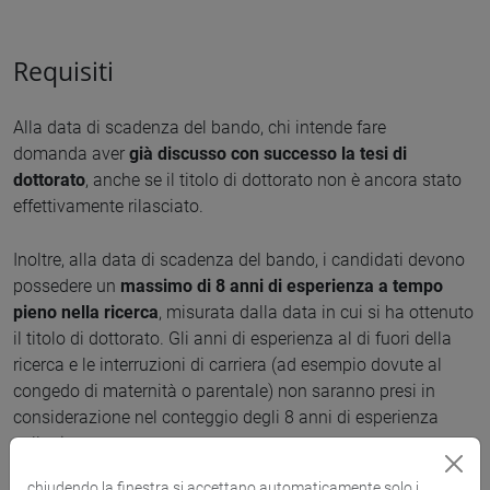
Requisiti
Alla data di scadenza del bando, chi intende fare
domanda aver
già discusso con successo la tesi di
dottorato
, anche se il titolo di dottorato non è ancora stato
effettivamente rilasciato.
Inoltre, alla data di scadenza del bando, i candidati devono
possedere un
massimo di 8 anni di esperienza a tempo
pieno nella ricerca
, misurata dalla data in cui si ha ottenuto
il titolo di dottorato. Gli anni di esperienza al di fuori della
ricerca e le interruzioni di carriera (ad esempio dovute al
congedo di maternità o parentale) non saranno presi in
considerazione nel conteggio degli 8 anni di esperienza
nella ricerca.
chiudendo la finestra si accettano automaticamente solo i