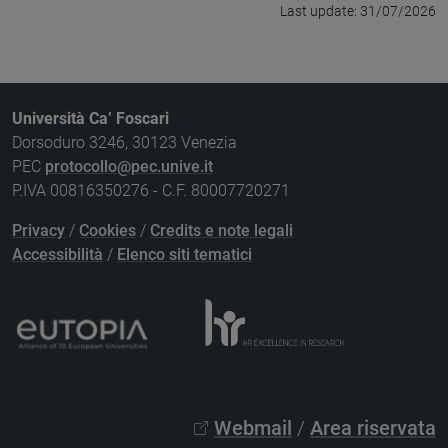
Last update: 31/07/2026
Università Ca’ Foscari
Dorsoduro 3246, 30123 Venezia
PEC
protocollo@pec.unive.it
P.IVA 00816350276 - C.F. 80007720271
Privacy
/
Cookies
/
Credits e note legali
Accessibilità
/
Elenco siti tematici
Webmail
/
Area riservata