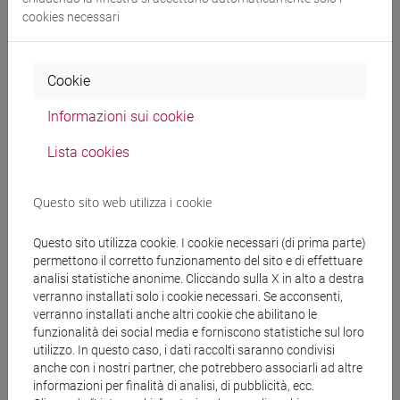
Tipologie di Fellowship
cookies necessari
European Fellowship
Cookie
Informazioni sui cookie
Global Fellowship
Lista cookies
Finanziamento
Questo sito web utilizza i cookie
Il contributo finanziario copre il 100% dei costi per l'intero
Questo sito utilizza cookie. I cookie necessari (di prima parte)
periodo. Il finanziamento comprende nello specifico lo
permettono il corretto funzionamento del sito e di effettuare
stipendio del ricercatore, le spese di mobilità, i costi di
analisi statistiche anonime. Cliccando sulla X in alto a destra
verranno installati solo i cookie necessari. Se acconsenti,
ricerca e un contributo per le spese generali dell'ente
verranno installati anche altri cookie che abilitano le
ospitante.
Di seguito le voci di costo:
funzionalità dei social media e forniscono statistiche sul loro
utilizzo. In questo caso, i dati raccolti saranno condivisi
anche con i nostri partner, che potrebbero associarli ad altre
Contributi mensili ricercatori selezionati
informazioni per finalità di analisi, di pubblicità, ecc.