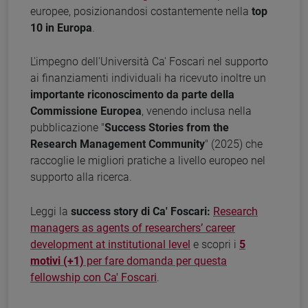
europee, posizionandosi costantemente nella
top
10
in Europa
.
L'impegno dell'Università Ca' Foscari nel supporto
ai finanziamenti individuali ha ricevuto inoltre un
importante riconoscimento da parte della
Commissione Europea
, venendo inclusa nella
pubblicazione "
Success Stories from the
Research Management Community
" (2025) che
raccoglie le migliori pratiche a livello europeo nel
supporto alla ricerca.
Leggi la
success story di Ca' Foscari:
Research
managers as agents of researchers’ career
development at institutional level
e scopri i
5
motivi (+1)
per fare domanda per questa
fellowship con Ca' Foscari
.