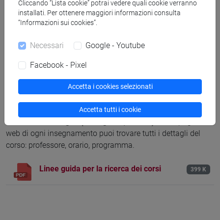
Cliccando “Lista cookie” potrai vedere quali cookie verranno
installati. Per ottenere maggiori informazioni consulta
“Informazioni sui cookies”.
Necessari
Google - Youtube
Facebook - Pixel
Insegnamenti in inglese
Accetta i cookies selezionati
Ca' Foscari offre molti
insegnamenti in inglese
o con
Accetta tutti i cookie
facilitazioni in lingua (bibliografia, esame)
. Nella pagina
web di ogni insegnamento puoi trovare tutti i dettagli del
corso: professore, orario, programma.
Linee guida per la ricerca dei corsi
399 K