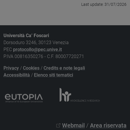
Last update: 31/07/2026
Università Ca’ Foscari
Dorsoduro 3246, 30123 Venezia
PEC
protocollo@pec.unive.it
P.IVA 00816350276 - C.F. 80007720271
Privacy
/
Cookies
/
Credits e note legali
Accessibilità
/
Elenco siti tematici
Webmail
/
Area riservata