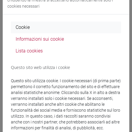
chiudendo la finestra si accettano automaticamente solo i
cookies necessari
Cookie
Informazioni sui cookie
Lista cookies
Master e alta formazione in lingua
inglese
Questo sito web utilizza i cookie
Ca’ Foscari Challenge School è una scuola di alta
Questo sito utilizza cookie. I cookie necessari (di prima parte)
formazione executive che si rivolge a neolaureati,
permettono il corretto funzionamento del sito e di effettuare
professionisti, imprese e Pubbliche Amministrazioni,
analisi statistiche anonime. Cliccando sulla X in alto a destra
verranno installati solo i cookie necessari. Se acconsenti,
offrendo conoscenze specifiche e professionalizzanti.
verranno installati anche altri cookie che abilitano le
funzionalità dei social media e forniscono statistiche sul loro
Challenge School
utilizzo. In questo caso, i dati raccolti saranno condivisi
anche con i nostri partner, che potrebbero associarli ad altre
informazioni per finalità di analisi, di pubblicità, ecc.