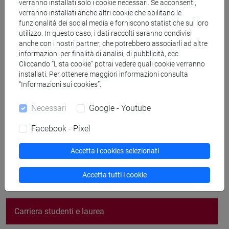
verranno installati solo i cookie necessari. Se acconsenti,
verranno installati anche altri cookie che abilitano le
funzionalità dei social media e forniscono statistiche sul loro
utilizzo. In questo caso, i dati raccolti saranno condivisi
Laurea e certificati
anche con i nostri partner, che potrebbero associarli ad altre
informazioni per finalità di analisi, di pubblicità, ecc.
Cliccando “Lista cookie” potrai vedere quali cookie verranno
installati. Per ottenere maggiori informazioni consulta
Prova finale
“Informazioni sui cookies”.
Giorno della Laurea
Necessari
Google - Youtube
Facebook - Pixel
Certificati, diploma di laurea e supplement
Accetta i cookies selezionati
Accetta tutti i cookie
Iscrizioni, tasse e agevolazioni
Carriera studenti e laurea