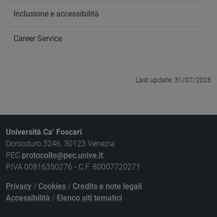
Inclusione e accessibilità
Career Service
Last update: 31/07/2026
Università Ca’ Foscari
Dorsoduro 3246, 30123 Venezia
PEC
protocollo@pec.unive.it
P.IVA 00816350276 - C.F. 80007720271
Privacy
/
Cookies
/
Credits e note legali
Accessibilità
/
Elenco siti tematici