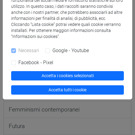
funzionalità dei social media e forniscono statistiche sul loro
utilizzo. In questo caso, i dati raccolti saranno condivisi
A. Rosmini
anche con i nostri partner, che potrebbero associarli ad altre
informazioni per finalità di analisi, di pubblicità, ecc.
Cliccando “Lista cookie” potrai vedere quali cookie verranno
Ca' Foscari Alumni
installati. Per ottenere maggiori informazioni consulta
“Informazioni sui cookies”.
Ca' Foscari for SDGs
Necessari
Google - Youtube
Ca' Foscari Luxury Society
Facebook - Pixel
Accetta i cookies selezionati
Culturit
Accetta tutti i cookie
ESN - Venezia
Femminismi contemporanei
Futura