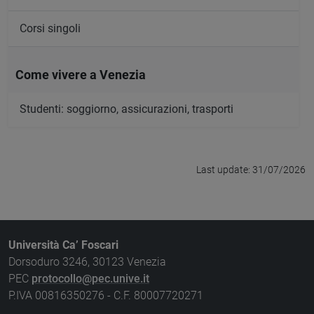
Corsi singoli
Come vivere a Venezia
Studenti: soggiorno, assicurazioni, trasporti
Last update: 31/07/2026
Università Ca’ Foscari
Dorsoduro 3246, 30123 Venezia
PEC
protocollo@pec.unive.it
P.IVA 00816350276 - C.F. 80007720271