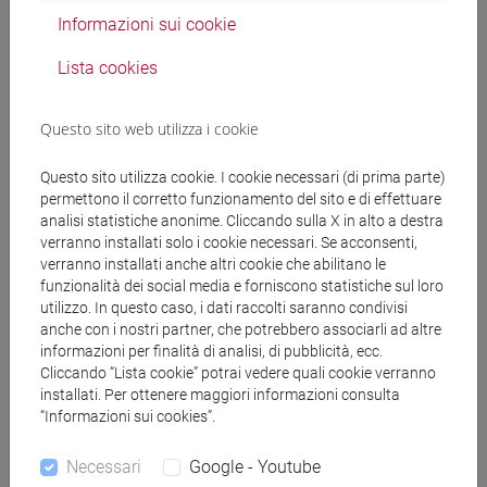
(conditionally accepted).
Informazioni sui cookie
Lista cookies
Una volta ultimate le verifiche di competenza degli Atenei, le
domande di preiscrizione verranno inoltrate dal sistema alle
Ambasciate/Consolati competenti che le prenderanno in
Questo sito web utilizza i cookie
carico secondo le proprie modalità e tempistiche.
Questo sito utilizza cookie. I cookie necessari (di prima parte)
Le domande dei candidati accettati su condizione potranno
permettono il corretto funzionamento del sito e di effettuare
essere accettate dalle Rappresentanze diplomatico-
analisi statistiche anonime. Cliccando sulla X in alto a destra
consolari con riserva.
verranno installati solo i cookie necessari. Se acconsenti,
verranno installati anche altri cookie che abilitano le
Qualora dovessero pervenire richieste di preiscrizione da
funzionalità dei social media e forniscono statistiche sul loro
utilizzo. In questo caso, i dati raccolti saranno condivisi
parte di candidate e candidati che
non hanno regolarmente
anche con i nostri partner, che potrebbero associarli ad altre
svolto la
procedura di pre-valutazione
tramite
informazioni per finalità di analisi, di pubblicità, ecc.
apply.unive.it
secondo le tempistiche previste o sono stati
Cliccando “Lista cookie” potrai vedere quali cookie verranno
rigettati
, il personale incaricato
rigetterà la richiesta
.
installati. Per ottenere maggiori informazioni consulta
“Informazioni sui cookies”.
Vademecum procedure di pre-
1.24 M
Necessari
Google - Youtube
iscrizione [ENG]