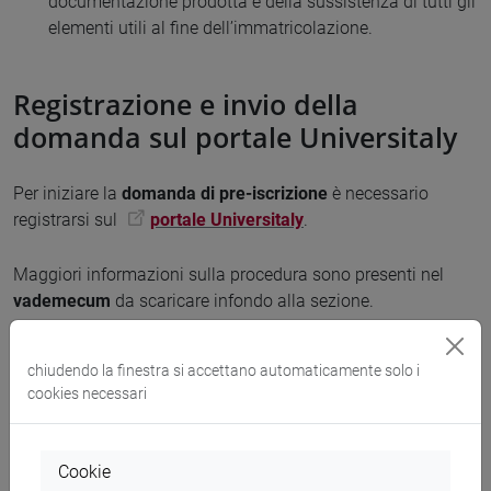
documentazione prodotta e della sussistenza di tutti gli
elementi utili al fine dell’immatricolazione.
Registrazione e invio della
domanda sul portale Universitaly
Per iniziare la
domanda di pre-iscrizione
è necessario
registrarsi sul
portale Universitaly
.
Maggiori informazioni sulla procedura sono presenti nel
vademecum
da scaricare infondo alla sezione.
Successivamente all’invio della domanda di preiscrizione, il
chiudendo la finestra si accettano automaticamente solo i
personale di ateneo verificherà le domande pervenute
cookies necessari
all’interno del portale Universitaly
e indicherà l'esito finale
della domanda di pre-valutazione precedentemente
presentata sul
portale di ateneo
, specificando se è stata
Cookie
accettata (accepted) o accettata su condizione