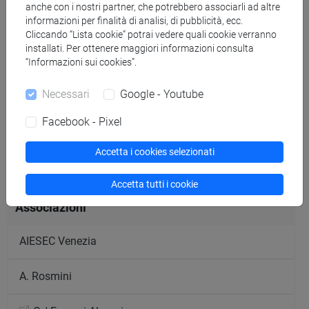
Contatti
anche con i nostri partner, che potrebbero associarli ad altre
informazioni per finalità di analisi, di pubblicità, ecc.
Cliccando “Lista cookie” potrai vedere quali cookie verranno
cafoscariforsdgs@gmail.com
installati. Per ottenere maggiori informazioni consulta
Sito web
“Informazioni sui cookies”.
Facebook
Necessari
Google - Youtube
Instagram
Linkedin
Facebook - Pixel
Accetta i cookies selezionati
Attività formative autogestite
Accetta tutti i cookie
Associazioni
AIESEC Venezia
A. Rosmini