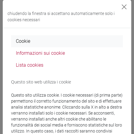
Ca’ Foscari for SDGs sostiene, promuove e realizza progetti
di varia natura finalizzati alla promozione della
chiudendo la finestra si accettano automaticamente solo i
cooperazione allo sviluppo attraverso il raggiungimento
cookies necessari
dell’obiettivo n.17 dell’Agenda 2030, relativo alla partnership
per gli obiettivi. L’associazione, per il raggiungimento dei
suoi fini, intende promuovere e organizzare molteplici
Cookie
attività, in particolare:
Informazioni sui cookie
pubblicazioni periodiche di report, articoli e contenuti
Lista cookies
multimediali; tirocini curricolari ed extra-curricolari in
Italia e all'estero;
networking mirato;
Questo sito web utilizza i cookie
ideazione e sviluppo di progetti;
Questo sito utilizza cookie. I cookie necessari (di prima parte)
seminari e workshops;
permettono il corretto funzionamento del sito e di effettuare
premi di laurea;
analisi statistiche anonime. Cliccando sulla X in alto a destra
opportunità di volontariato;
verranno installati solo i cookie necessari. Se acconsenti,
corsi online.
verranno installati anche altri cookie che abilitano le
funzionalità dei social media e forniscono statistiche sul loro
utilizzo. In questo caso, i dati raccolti saranno condivisi