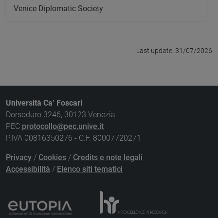
Venice Diplomatic Society
Last update: 31/07/2026
Università Ca’ Foscari
Dorsoduro 3246, 30123 Venezia
PEC
protocollo@pec.unive.it
P.IVA 00816350276 - C.F. 80007720271
Privacy
/
Cookies
/
Credits e note legali
Accessibilità
/
Elenco siti tematici