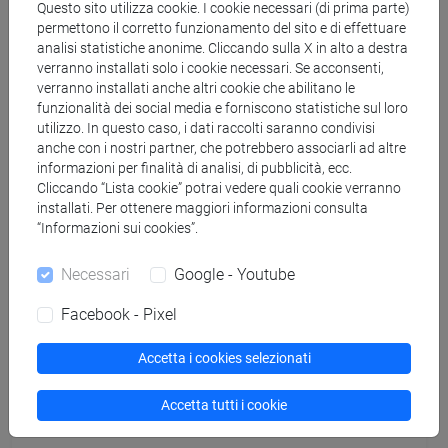
Questo sito utilizza cookie. I cookie necessari (di prima parte)
permettono il corretto funzionamento del sito e di effettuare
analisi statistiche anonime. Cliccando sulla X in alto a destra
Attività formative autogestite
verranno installati solo i cookie necessari. Se acconsenti,
verranno installati anche altri cookie che abilitano le
funzionalità dei social media e forniscono statistiche sul loro
Associazioni
utilizzo. In questo caso, i dati raccolti saranno condivisi
anche con i nostri partner, che potrebbero associarli ad altre
informazioni per finalità di analisi, di pubblicità, ecc.
AIESEC Venezia
Cliccando “Lista cookie” potrai vedere quali cookie verranno
installati. Per ottenere maggiori informazioni consulta
A. Rosmini
“Informazioni sui cookies”.
Necessari
Google - Youtube
Ca' Foscari Alumni
Facebook - Pixel
Ca' Foscari for SDGs
Accetta i cookies selezionati
Ca' Foscari Luxury Society
Accetta tutti i cookie
Culturit