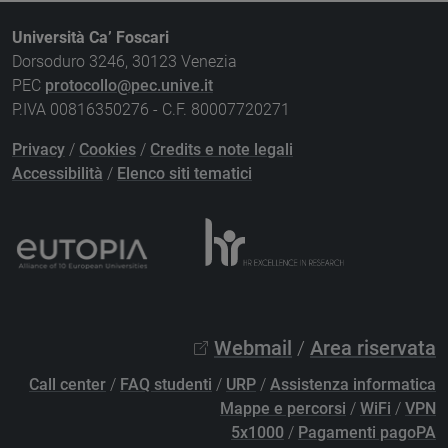
Università Ca’ Foscari
Dorsoduro 3246, 30123 Venezia
PEC
protocollo@pec.unive.it
P.IVA 00816350276 - C.F. 80007720271
Privacy
/
Cookies
/
Credits e note legali
Accessibilità
/
Elenco siti tematici
Webmail
/
Area riservata
Call center
/
FAQ studenti
/
URP
/
Assistenza informatica
Mappe e percorsi
/
WiFi
/
VPN
5x1000
/
Pagamenti pagoPA