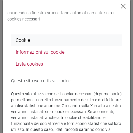
Scadenza invio del modulo per il solo 2 semestre 2026:
15
chiudendo la finestra si accettano automaticamente solo i
giugno 2026
cookies necessari
Cookie
Informazioni sui cookie
Modalità di gestione delle attività
autogestite
Lista cookies
Questo sito web utilizza i cookie
Come funziona?
Questo sito utilizza cookie. I cookie necessari (di prima parte)
permettono il corretto funzionamento del sito e di effettuare
Richiedere il finanziamento: scadenze e
analisi statistiche anonime. Cliccando sulla X in alto a destra
procedura
verranno installati solo i cookie necessari. Se acconsenti,
verranno installati anche altri cookie che abilitano le
funzionalità dei social media e forniscono statistiche sul loro
utilizzo. In questo caso, i dati raccolti saranno condivisi