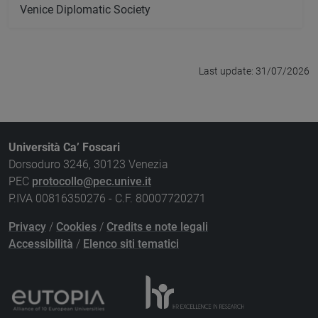
Venice Diplomatic Society
Last update: 31/07/2026
Università Ca’ Foscari
Dorsoduro 3246, 30123 Venezia
PEC
protocollo@pec.unive.it
P.IVA 00816350276 - C.F. 80007720271
Privacy
/
Cookies
/
Credits e note legali
Accessibilità
/
Elenco siti tematici