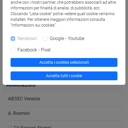
Svolgere l'iniziativa: anticipo spese
anche con i nostri partner, che potrebbero associarli ad altre
informazioni per finalità di analisi, di pubblicità, ecc.
Cliccando “Lista cookie” potrai vedere quali cookie verranno
installati. Per ottenere maggiori informazioni consulta
Richiedere e incassare il rimborso
“Informazioni sui cookies”.
Necessari
Google - Youtube
Alcune spese nel dettaglio
Facebook - Pixel
Accetta i cookies selezionati
Attività formative autogestite
Accetta tutti i cookie
Associazioni
AIESEC Venezia
A. Rosmini
Ca' Foscari Alumni