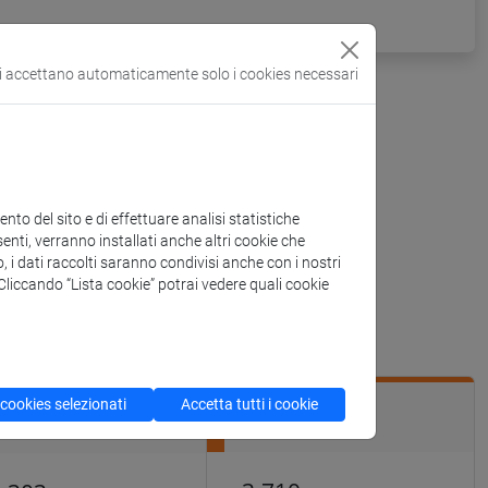
si accettano automaticamente solo i cookies necessari
to del sito e di effettuare analisi statistiche
enti, verranno installati anche altri cookie che
o, i dati raccolti saranno condivisi anche con i nostri
. Cliccando “Lista cookie” potrai vedere quali cookie
blioteca - luglio 2026
 cookies selezionati
Accetta tutti i cookie
BEC
AUM