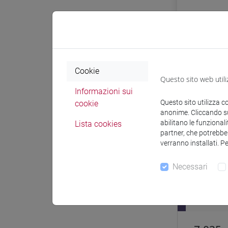
Cookie
Questo sito web utili
Informazioni sui
Questo sito utilizza c
Afflue
cookie
anonime. Cliccando sul
abilitano le funzionali
Lista cookies
partner, che potrebber
N° di or
verranno installati. P
Necessari
BALI