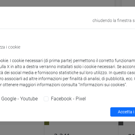
chiudendo la finestra 
zza i cookie
ookie. I cookie necessari (di prima parte) permettono il corretto funzionamen
nza
la X in alto a destra verranno installati solo i cookie necessari. Se accons
tà dei social media e forniscono statistiche sul loro utilizzo. In questo cas
o associarli ad altre informazioni per finalità di analisi, di pubblicità, ecc
e di prenotazione dei servizi per bi
er ottenere maggiori informazioni consulta “Informazioni sui cookies”.
Google - Youtube
Facebook - Pixel
Accetta i
BAS
B