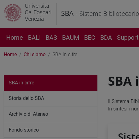
Università
SBA -
Ca' Foscari
Sistema Bibliotecari
Venezia
Home
BALI
BAS
BAUM
BEC
BDA
Support
Home
Chi siamo
SBA in cifre
SBA i
SBA in cifre
Storia dello SBA
Il Sistema Bib
In sintesi i nu
Archivio di Ateneo
Fondo storico
Sist