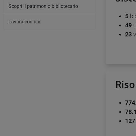
Scopri il patrimonio bibliotecario
5
bi
Lavora con noi
49
u
23
v
Riso
774
78.
127