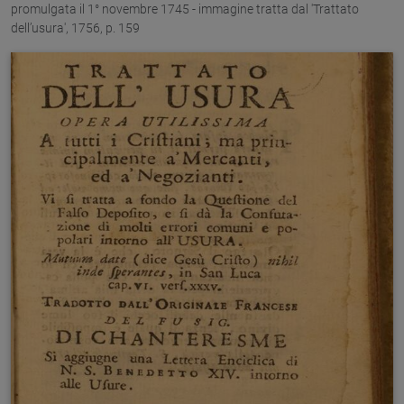
promulgata il 1° novembre 1745 - immagine tratta dal 'Trattato
dell’usura', 1756, p. 159