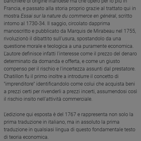
banchiere di origine irlandese ma che operò per lo più in
Francia, e passato alla storia proprio grazie al trattato qui in
mostra
Essai sur la nature du commerce en général
, scritto
intorno al 1730-34. Il saggio, circolato dapprima
manoscritto e pubblicato da Marquis de Mirabeau nel 1755,
rivoluzionò il dibattito sull'usura, spostandolo da una
questione morale e teologica a una puramente economica.
L'autore definisce infatti l'interesse come il prezzo del denaro
determinato da domanda e offerta, e come un giusto
compenso per il rischio e l'incertezza assunti dal prestatore.
Chatillon fu il primo inoltre a introdurre il concetto di
"imprenditore" identificandolo come colui che acquista beni
a prezzi certi per rivenderli a prezzi incerti, assumendosi così
il rischio insito nell'attività commerciale.
L'edizione qui esposta è del 1767 e rappresenta non solo la
prima traduzione in italiano, ma in assoluto la prima
traduzione in qualsiasi lingua di questo fondamentale testo
di teoria economica.