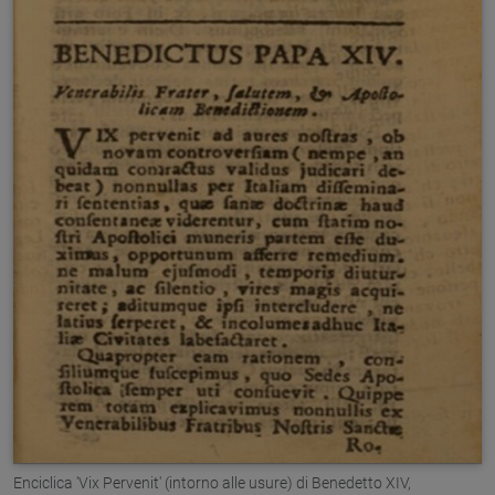
Enciclica 'Vix Pervenit' (intorno alle usure) di Benedetto XIV,