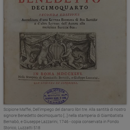
Scipione Maffei, Dell'impiego del danaro libri tre. Alla santità di nostro
signore Benedetto decimoquarto [...] nella stamperia di Giambatista
Bernabò, e Giuseppe Lazzarini, 1746 - copia conservata in Fondo
Storico, Luzzatti 518