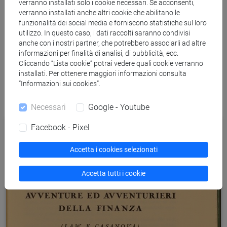
una raccolta parte degli
Scritti di Meuccio Ruini
:
Avventure e
verranno installati solo i cookie necessari. Se acconsenti,
verranno installati anche altri cookie che abilitano le
avventurieri della finanza: Law e Casanova
(qui in mostra).
funzionalità dei social media e forniscono statistiche sul loro
utilizzo. In questo caso, i dati raccolti saranno condivisi
Questi materiali casanovıanı ci immergono in un tempo
anche con i nostri partner, che potrebbero associarli ad altre
dove il prestito di denaro era un tema “caldo” e il mestiere di
informazioni per finalità di analisi, di pubblicità, ecc.
mercante si intreccia con la visione illuminista del “doux
Cliccando “Lista cookie” potrai vedere quali cookie verranno
installati. Per ottenere maggiori informazioni consulta
commerce”.
“Informazioni sui cookies”.
Necessari
Google - Youtube
Facebook - Pixel
Accetta i cookies selezionati
Accetta tutti i cookie