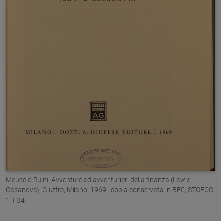
Meuccio Ruini, Avventure ed avventurieri della finanza (Law e
Casanova), Giuffrè, Milano, 1969 - copia conservata in BEC, STOECO
1 T 34