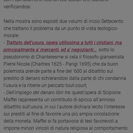
verificandosi.
Nella mostra sono esposti due volumi di inizio Settecento
che trattano il problema da un punto di vista teologico-
morale:
-
Trattato dell'usura, opera utilissima a tutti i cristiani, ma
principalmente a' mercanti, ed a' negozianti…
: sotto lo
pseudonimo di Chanteresme si cela il filosofo giansenista
Pierre Nicole (Chartres 1625 - Parigi 1695) che da buon
polemista prende parte a fine del '600 al dibattito sul
prestito di denaro schierandosi dalla parte di chi condanna
l’usura e la ritiene un peccato tout-court;
-
Dell'impiego del danaro libri tre
: quest'opera di Scipione
Maffei rappresenta un contributo di spicco all'annoso
dibattito sull'usura, in cui l'autore dichiara lecito l'interesse
sui prestiti al fine di favorire una più ampia circolazione
della moneta. Maffei si fa portavoce di tesi favorevoli a
imporre minori vincoli di natura religiosa al comportamento