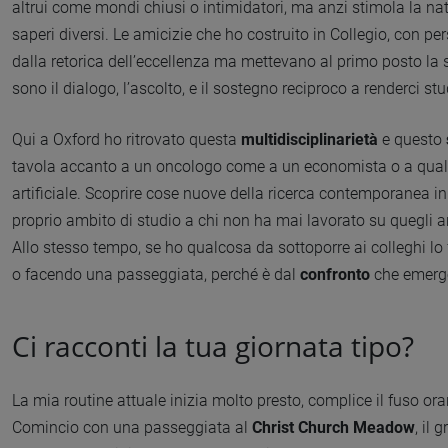
altrui come mondi chiusi o intimidatori, ma anzi stimola la nat
saperi diversi. Le amicizie che ho costruito in Collegio, con p
dalla retorica dell’eccellenza ma mettevano al primo posto la s
sono il dialogo, l’ascolto, e il sostegno reciproco a renderci stu
Qui a Oxford ho ritrovato questa
multidisciplinarietà
e questo
tavola accanto a un oncologo come a un economista o a qualc
artificiale. Scoprire cose nuove della ricerca contemporanea in 
proprio ambito di studio a chi non ha mai lavorato su quegli ar
Allo stesso tempo, se ho qualcosa da sottoporre ai colleghi lo 
o facendo una passeggiata, perché è dal
confronto
che emergo
Ci racconti la tua giornata tipo?
La mia routine attuale inizia molto presto, complice il fuso or
Comincio con una passeggiata al
Christ Church Meadow
, il