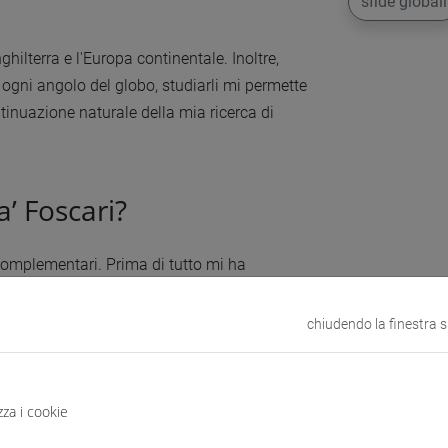
sfide globali
hilterra e l'Europa continentale. Inoltre,
ogni angolo del globo, studiarli mi permette
tinuazione naturale della mia ricerca di
’ Foscari?
 complementari. Prima di tutto mi ha
iana rappresenti ancora un’eccezione positiva
approcci molto specialistici, Ca’ Foscari mi
chiudendo la finestra 
differenza: potermi dedicare interamente
zza i cookie
sia a Bamberg, mi ha permesso di approfondire