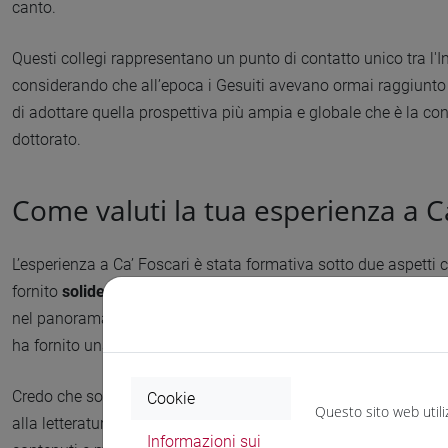
canto.
Questi collegi rappresentano un punto di contatto unico tra l'Ing
considerando che all’epoca i Gesuiti avevano ormai raggiunto 
di adottare quella prospettiva più ampia e globale che è la con
dottorato.
Come valuti la tua esperienza a Ca
L’esperienza a Ca’ Foscari è stata formativa sotto due aspetti
fornito
solide basi metodologiche:
credo che l'università ital
nel panorama europeo. Mentre all'estero si prediligono spesso 
ha fornito una
preparazione completa
.
Credo che soprattutto il programma magistrale abbia fatto la 
Cookie
Questo sito web utili
alla letteratura inglese nel corso di due anni, sia a Venezia 
Informazioni sui