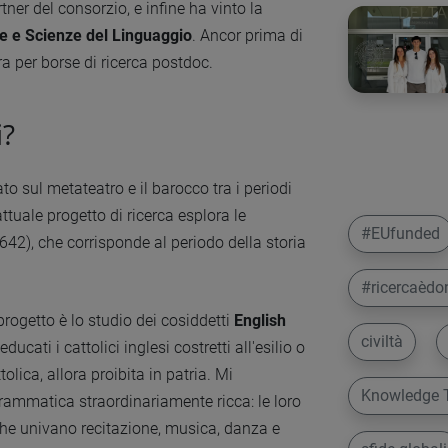
ner del consorzio, e infine ha vinto la
ne e Scienze del Linguaggio
. Ancor prima di
ra per borse di ricerca postdoc.
i?
to sul metateatro e il barocco tra i periodi
ttuale progetto di ricerca esplora le
#EUfunded
42), che corrisponde al periodo della storia
#ricercaèdo
rogetto è lo studio dei cosiddetti
English
civiltà
cati i cattolici inglesi costretti all'esilio o
olica, allora proibita in patria. Mi
Knowledge T
rammatica straordinariamente ricca: le loro
che univano recitazione, musica, danza e