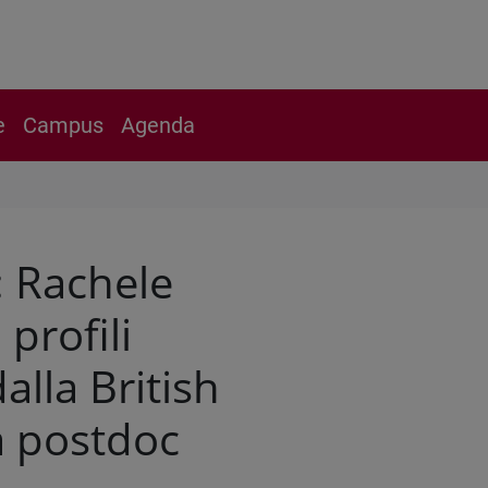
e
Campus
Agenda
: Rachele
profili
alla British
 postdoc