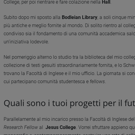
College, per poi rientrare e fare colazione nella
Hall
.
Subito dopo mi sposto alla
Bodleian Library
, a soli cinque mi
più antiche e meglio fornite al mondo. Di solito rientro al colleg
condiviso sia il fondamento di una comunità accademica salda
un’iniziativa lodevole.
Nel pomeriggio alterno lo studio tra la biblioteca del mio coll
collezione di testi gesuiti straordinariamente fornita, e lo Sc
trovano la Facoltà di Inglese e il mio ufficio. La giornata si c
cui partecipano comunità studentesca e
fellows
.
Quali sono i tuoi progetti per il fu
Parallelamente al mio incarico presso la Facoltà di Inglese de
Research Fellow
al
Jesus College
. Vorrei sfruttare appieno q