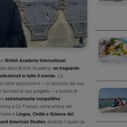
 un
British Academy International
orato della British Academy:
un traguardo
selezionati in tutto il mondo.
'La
sso delle applications — ci racconta dal suo
r lavorare al suo progetto — e questo di
ere
estremamente competitiva
."
mica a Ca’ Foscari, come allieva del
ennale in
Lingue, Civiltà e Scienze del
h and American Studies
, durante il quale ha