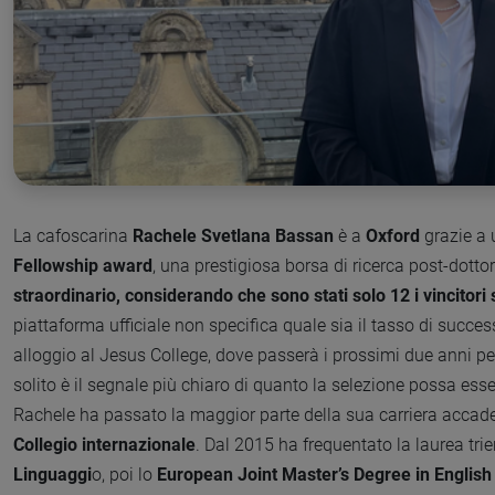
La cafoscarina
Rachele Svetlana Bassan
è a
Oxford
grazie a
Fellowship award
, una prestigiosa borsa di ricerca post-dott
straordinario, considerando che sono stati solo 12 i vincitori 
piattaforma ufficiale non specifica quale sia il tasso di succe
alloggio al Jesus College, dove passerà i prossimi due anni pe
solito è il segnale più chiaro di quanto la selezione possa ess
Rachele ha passato la maggior parte della sua carriera accade
Collegio internazionale
. Dal 2015 ha frequentato la laurea tri
Linguaggi
o, poi lo
European Joint Master’s Degree in Englis