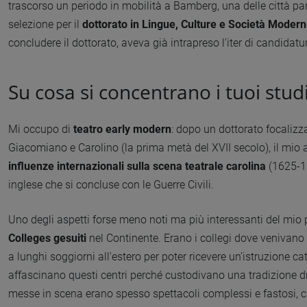
trascorso un periodo in mobilità a Bamberg, una delle città part
selezione per il
dottorato in Lingue, Culture e Società Moder
concludere il dottorato, aveva già intrapreso l'iter di candidatu
Su cosa si concentrano i tuoi stud
Mi occupo di
teatro
early modern
: dopo un dottorato focalizza
Giacomiano e Carolino (la prima metà del XVII secolo), il mio a
influenze internazionali sulla scena teatrale carolina
(1625-16
inglese che si concluse con le Guerre Civili.
Uno degli aspetti forse meno noti ma più interessanti del mio p
Colleges
gesuiti
nel Continente. Erano i collegi dove venivano edu
a lunghi soggiorni all'estero per poter ricevere un’istruzione catt
affascinano questi centri perché custodivano una tradizione d
messe in scena erano spesso spettacoli complessi e fastosi, 