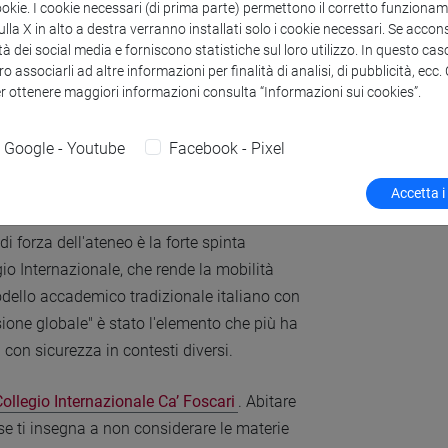
enti storici diversi: i corsi sul teatro che
ookie. I cookie necessari (di prima parte) permettono il corretto funzionamen
temporaneo) sono stati fondamentali quando
la X in alto a destra verranno installati solo i cookie necessari. Se accons
tà dei social media e forniscono statistiche sul loro utilizzo. In questo cas
i forse non mi avrebbero permesso di
o associarli ad altre informazioni per finalità di analisi, di pubblicità, ecc
on avrei questa marcia in più. L’esperienza
er ottenere maggiori informazioni consulta “Informazioni sui cookies”.
 dei massimi anglisti in Italia, come
Laura
 Questa preparazione mi permette oggi di
Google - Youtube
Facebook - Pixel
insieme affidabile; anche quando devo
amenta solide.
Accetta i
 di forza dell'ateneo è la forte spinta
gio Internazionale, che rende la mobilità
modello accademico tradizionale italiano con
sione globale" è stato l'elemento che più ha
con sicurezza in contesti diversi.
Collegio Internazionale Ca’ Foscari
. Abitare
se ti insegna a non considerare le materie