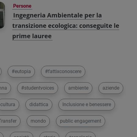
Persone
Ingegneria Ambientale per la
transizione ecologica: conseguite le
prime lauree
#eutopia
#fattixconoscere
nna
#studentvoices
ambiente
aziende
cultura
didattica
Inclusione e benessere
ransfer
mondo
public engagement