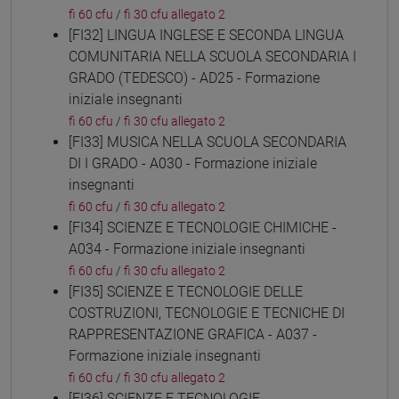
fi 60 cfu
/
fi 30 cfu allegato 2
[FI32] LINGUA INGLESE E SECONDA LINGUA
COMUNITARIA NELLA SCUOLA SECONDARIA I
GRADO (TEDESCO) - AD25 - Formazione
iniziale insegnanti
fi 60 cfu
/
fi 30 cfu allegato 2
[FI33] MUSICA NELLA SCUOLA SECONDARIA
DI I GRADO - A030 - Formazione iniziale
insegnanti
fi 60 cfu
/
fi 30 cfu allegato 2
[FI34] SCIENZE E TECNOLOGIE CHIMICHE -
A034 - Formazione iniziale insegnanti
fi 60 cfu
/
fi 30 cfu allegato 2
[FI35] SCIENZE E TECNOLOGIE DELLE
COSTRUZIONI, TECNOLOGIE E TECNICHE DI
RAPPRESENTAZIONE GRAFICA - A037 -
Formazione iniziale insegnanti
fi 60 cfu
/
fi 30 cfu allegato 2
[FI36] SCIENZE E TECNOLOGIE