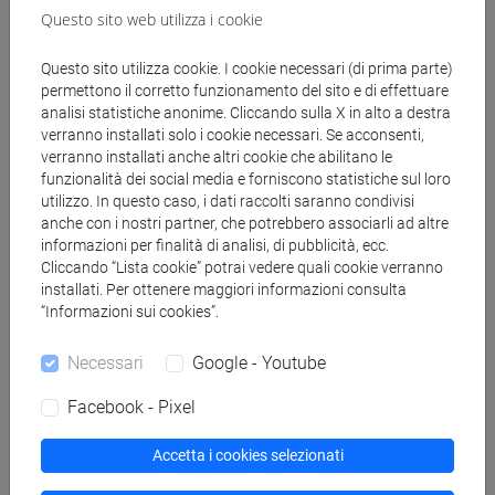
Questo sito web utilizza i cookie
[FI24] LINGUE E CULTURE STRANIERE NEGLI
ISTITUTI DI ISTRUZIONE DI II GRADO
Questo sito utilizza cookie. I cookie necessari (di prima parte)
(GIAPPONESE) - AJ24 - Formazione iniziale
permettono il corretto funzionamento del sito e di effettuare
insegnanti
analisi statistiche anonime. Cliccando sulla X in alto a destra
fi 60 cfu
/
fi 30 cfu allegato 2
verranno installati solo i cookie necessari. Se acconsenti,
[FI25] LINGUE E CULTURE STRANIERE NEGLI
verranno installati anche altri cookie che abilitano le
funzionalità dei social media e forniscono statistiche sul loro
ISTITUTI DI ISTRUZIONE DI II GRADO
utilizzo. In questo caso, i dati raccolti saranno condivisi
(PORTOGHESE) - AN24 - Formazione iniziale
anche con i nostri partner, che potrebbero associarli ad altre
insegnanti
informazioni per finalità di analisi, di pubblicità, ecc.
fi 60 cfu
/
fi 30 cfu allegato 2
Cliccando “Lista cookie” potrai vedere quali cookie verranno
[FI26] LINGUA E CULTURA STRANIERA
installati. Per ottenere maggiori informazioni consulta
“Informazioni sui cookies”.
(EBRAICO) - AK24 - Formazione iniziale
insegnanti
Necessari
Google - Youtube
fi 60 cfu
/
fi 30 cfu allegato 2
[FI27] LINGUA E CULTURA STRANIERA
Facebook - Pixel
(ARABO) - AL24 - Formazione iniziale
insegnanti
Accetta i cookies selezionati
fi 60 cfu
/
fi 30 cfu allegato 2