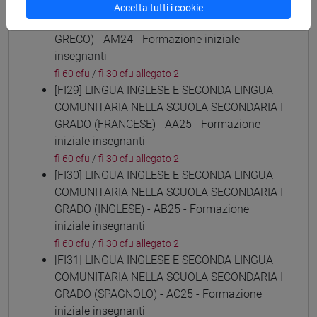
[FI28] LINGUE E CULTURE STRANIERE NEGLI
Accetta tutti i cookie
ISTITUTI DI ISTRUZIONE DI II GRADO (NEO-
GRECO) - AM24 - Formazione iniziale
insegnanti
fi 60 cfu
/
fi 30 cfu allegato 2
[FI29] LINGUA INGLESE E SECONDA LINGUA
COMUNITARIA NELLA SCUOLA SECONDARIA I
GRADO (FRANCESE) - AA25 - Formazione
iniziale insegnanti
fi 60 cfu
/
fi 30 cfu allegato 2
[FI30] LINGUA INGLESE E SECONDA LINGUA
COMUNITARIA NELLA SCUOLA SECONDARIA I
GRADO (INGLESE) - AB25 - Formazione
iniziale insegnanti
fi 60 cfu
/
fi 30 cfu allegato 2
[FI31] LINGUA INGLESE E SECONDA LINGUA
COMUNITARIA NELLA SCUOLA SECONDARIA I
GRADO (SPAGNOLO) - AC25 - Formazione
iniziale insegnanti