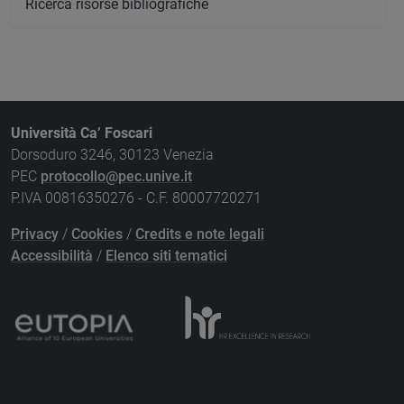
Ricerca risorse bibliografiche
Università Ca’ Foscari
Dorsoduro 3246, 30123 Venezia
PEC
protocollo@pec.unive.it
P.IVA 00816350276 - C.F. 80007720271
Privacy
/
Cookies
/
Credits e note legali
Accessibilità
/
Elenco siti tematici