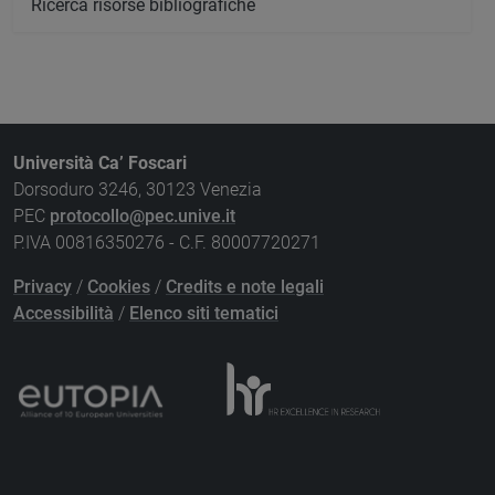
Ricerca risorse bibliografiche
Università Ca’ Foscari
Dorsoduro 3246, 30123 Venezia
PEC
protocollo@pec.unive.it
P.IVA 00816350276 - C.F. 80007720271
Privacy
/
Cookies
/
Credits e note legali
Accessibilità
/
Elenco siti tematici