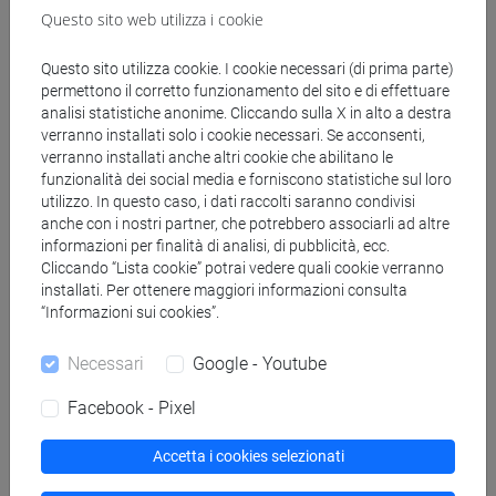
Questo sito web utilizza i cookie
[FI24] LINGUE E CULTURE STRANIERE NEGLI
ISTITUTI DI ISTRUZIONE DI II GRADO
Questo sito utilizza cookie. I cookie necessari (di prima parte)
(GIAPPONESE) - AJ24 - Formazione iniziale
permettono il corretto funzionamento del sito e di effettuare
insegnanti
analisi statistiche anonime. Cliccando sulla X in alto a destra
fi 60 cfu
/
fi 30 cfu allegato 2
verranno installati solo i cookie necessari. Se acconsenti,
[FI25] LINGUE E CULTURE STRANIERE NEGLI
verranno installati anche altri cookie che abilitano le
funzionalità dei social media e forniscono statistiche sul loro
ISTITUTI DI ISTRUZIONE DI II GRADO
utilizzo. In questo caso, i dati raccolti saranno condivisi
(PORTOGHESE) - AN24 - Formazione iniziale
anche con i nostri partner, che potrebbero associarli ad altre
insegnanti
informazioni per finalità di analisi, di pubblicità, ecc.
fi 60 cfu
/
fi 30 cfu allegato 2
Cliccando “Lista cookie” potrai vedere quali cookie verranno
[FI26] LINGUA E CULTURA STRANIERA
installati. Per ottenere maggiori informazioni consulta
“Informazioni sui cookies”.
(EBRAICO) - AK24 - Formazione iniziale
insegnanti
Necessari
Google - Youtube
fi 60 cfu
/
fi 30 cfu allegato 2
[FI27] LINGUA E CULTURA STRANIERA
Facebook - Pixel
(ARABO) - AL24 - Formazione iniziale
insegnanti
Accetta i cookies selezionati
fi 60 cfu
/
fi 30 cfu allegato 2