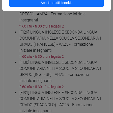
[FI28] LINGUE E CULTURE STRANIERE NEGLI
Accetta tutti i cookie
ISTITUTI DI ISTRUZIONE DI II GRADO (NEO-
GRECO) - AM24 - Formazione iniziale
insegnanti
fi 60 cfu
/
fi 30 cfu allegato 2
[FI29] LINGUA INGLESE E SECONDA LINGUA
COMUNITARIA NELLA SCUOLA SECONDARIA I
GRADO (FRANCESE) - AA25 - Formazione
iniziale insegnanti
fi 60 cfu
/
fi 30 cfu allegato 2
[FI30] LINGUA INGLESE E SECONDA LINGUA
COMUNITARIA NELLA SCUOLA SECONDARIA I
GRADO (INGLESE) - AB25 - Formazione
iniziale insegnanti
fi 60 cfu
/
fi 30 cfu allegato 2
[FI31] LINGUA INGLESE E SECONDA LINGUA
COMUNITARIA NELLA SCUOLA SECONDARIA I
GRADO (SPAGNOLO) - AC25 - Formazione
iniziale insegnanti