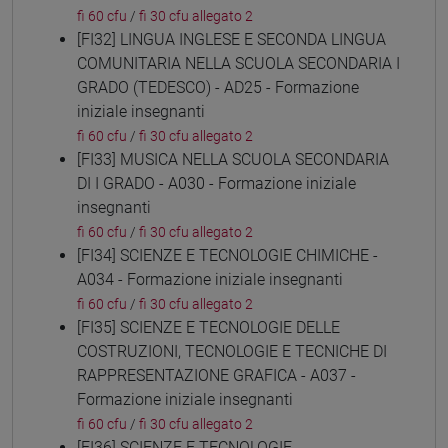
fi 60 cfu
/
fi 30 cfu allegato 2
[FI32] LINGUA INGLESE E SECONDA LINGUA
COMUNITARIA NELLA SCUOLA SECONDARIA I
GRADO (TEDESCO) - AD25 - Formazione
iniziale insegnanti
fi 60 cfu
/
fi 30 cfu allegato 2
[FI33] MUSICA NELLA SCUOLA SECONDARIA
DI I GRADO - A030 - Formazione iniziale
insegnanti
fi 60 cfu
/
fi 30 cfu allegato 2
[FI34] SCIENZE E TECNOLOGIE CHIMICHE -
A034 - Formazione iniziale insegnanti
fi 60 cfu
/
fi 30 cfu allegato 2
[FI35] SCIENZE E TECNOLOGIE DELLE
COSTRUZIONI, TECNOLOGIE E TECNICHE DI
RAPPRESENTAZIONE GRAFICA - A037 -
Formazione iniziale insegnanti
fi 60 cfu
/
fi 30 cfu allegato 2
[FI36] SCIENZE E TECNOLOGIE