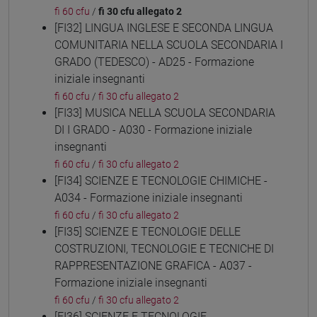
fi 60 cfu
/
fi 30 cfu allegato 2
[FI32] LINGUA INGLESE E SECONDA LINGUA
COMUNITARIA NELLA SCUOLA SECONDARIA I
GRADO (TEDESCO) - AD25 - Formazione
iniziale insegnanti
fi 60 cfu
/
fi 30 cfu allegato 2
[FI33] MUSICA NELLA SCUOLA SECONDARIA
DI I GRADO - A030 - Formazione iniziale
insegnanti
fi 60 cfu
/
fi 30 cfu allegato 2
[FI34] SCIENZE E TECNOLOGIE CHIMICHE -
A034 - Formazione iniziale insegnanti
fi 60 cfu
/
fi 30 cfu allegato 2
[FI35] SCIENZE E TECNOLOGIE DELLE
COSTRUZIONI, TECNOLOGIE E TECNICHE DI
RAPPRESENTAZIONE GRAFICA - A037 -
Formazione iniziale insegnanti
fi 60 cfu
/
fi 30 cfu allegato 2
[FI36] SCIENZE E TECNOLOGIE