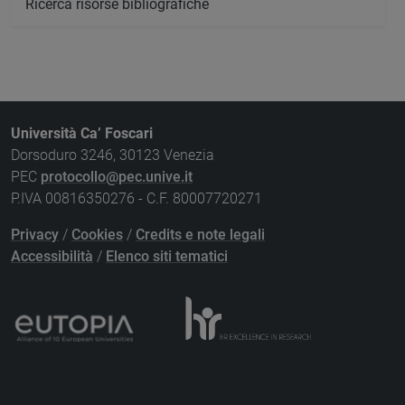
Ricerca risorse bibliografiche
Università Ca’ Foscari
Dorsoduro 3246, 30123 Venezia
PEC
protocollo@pec.unive.it
P.IVA 00816350276 - C.F. 80007720271
Privacy
/
Cookies
/
Credits e note legali
Accessibilità
/
Elenco siti tematici