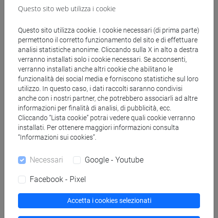
Questo sito web utilizza i cookie
[FI24] LINGUE E CULTURE STRANIERE NEGLI
ISTITUTI DI ISTRUZIONE DI II GRADO
Questo sito utilizza cookie. I cookie necessari (di prima parte)
(GIAPPONESE) - AJ24 - Formazione iniziale
permettono il corretto funzionamento del sito e di effettuare
insegnanti
analisi statistiche anonime. Cliccando sulla X in alto a destra
fi 60 cfu
/
fi 30 cfu allegato 2
verranno installati solo i cookie necessari. Se acconsenti,
[FI25] LINGUE E CULTURE STRANIERE NEGLI
verranno installati anche altri cookie che abilitano le
funzionalità dei social media e forniscono statistiche sul loro
ISTITUTI DI ISTRUZIONE DI II GRADO
utilizzo. In questo caso, i dati raccolti saranno condivisi
(PORTOGHESE) - AN24 - Formazione iniziale
anche con i nostri partner, che potrebbero associarli ad altre
insegnanti
informazioni per finalità di analisi, di pubblicità, ecc.
fi 60 cfu
/
fi 30 cfu allegato 2
Cliccando “Lista cookie” potrai vedere quali cookie verranno
[FI26] LINGUA E CULTURA STRANIERA
installati. Per ottenere maggiori informazioni consulta
“Informazioni sui cookies”.
(EBRAICO) - AK24 - Formazione iniziale
insegnanti
Necessari
Google - Youtube
fi 60 cfu
/
fi 30 cfu allegato 2
[FI27] LINGUA E CULTURA STRANIERA
Facebook - Pixel
(ARABO) - AL24 - Formazione iniziale
insegnanti
Accetta i cookies selezionati
fi 60 cfu
/
fi 30 cfu allegato 2