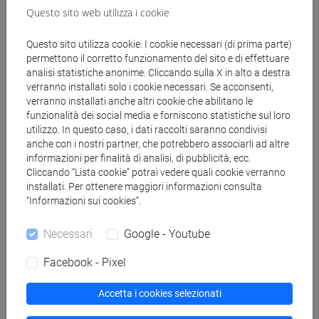
Questo sito web utilizza i cookie
[FI24] LINGUE E CULTURE STRANIERE NEGLI
ISTITUTI DI ISTRUZIONE DI II GRADO
Questo sito utilizza cookie. I cookie necessari (di prima parte)
(GIAPPONESE) - AJ24 - Formazione iniziale
permettono il corretto funzionamento del sito e di effettuare
insegnanti
analisi statistiche anonime. Cliccando sulla X in alto a destra
fi 60 cfu
/
fi 30 cfu allegato 2
verranno installati solo i cookie necessari. Se acconsenti,
[FI25] LINGUE E CULTURE STRANIERE NEGLI
verranno installati anche altri cookie che abilitano le
funzionalità dei social media e forniscono statistiche sul loro
ISTITUTI DI ISTRUZIONE DI II GRADO
utilizzo. In questo caso, i dati raccolti saranno condivisi
(PORTOGHESE) - AN24 - Formazione iniziale
anche con i nostri partner, che potrebbero associarli ad altre
insegnanti
informazioni per finalità di analisi, di pubblicità, ecc.
fi 60 cfu
/
fi 30 cfu allegato 2
Cliccando “Lista cookie” potrai vedere quali cookie verranno
[FI26] LINGUA E CULTURA STRANIERA
installati. Per ottenere maggiori informazioni consulta
“Informazioni sui cookies”.
(EBRAICO) - AK24 - Formazione iniziale
insegnanti
Necessari
Google - Youtube
fi 60 cfu
/
fi 30 cfu allegato 2
[FI27] LINGUA E CULTURA STRANIERA
Facebook - Pixel
(ARABO) - AL24 - Formazione iniziale
insegnanti
Accetta i cookies selezionati
fi 60 cfu
/
fi 30 cfu allegato 2