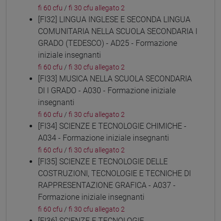
fi 60 cfu
/
fi 30 cfu allegato 2
[FI32] LINGUA INGLESE E SECONDA LINGUA
COMUNITARIA NELLA SCUOLA SECONDARIA I
GRADO (TEDESCO) - AD25 - Formazione
iniziale insegnanti
fi 60 cfu
/
fi 30 cfu allegato 2
[FI33] MUSICA NELLA SCUOLA SECONDARIA
DI I GRADO - A030 - Formazione iniziale
insegnanti
fi 60 cfu
/
fi 30 cfu allegato 2
[FI34] SCIENZE E TECNOLOGIE CHIMICHE -
A034 - Formazione iniziale insegnanti
fi 60 cfu
/
fi 30 cfu allegato 2
[FI35] SCIENZE E TECNOLOGIE DELLE
COSTRUZIONI, TECNOLOGIE E TECNICHE DI
RAPPRESENTAZIONE GRAFICA - A037 -
Formazione iniziale insegnanti
fi 60 cfu
/
fi 30 cfu allegato 2
[FI36] SCIENZE E TECNOLOGIE