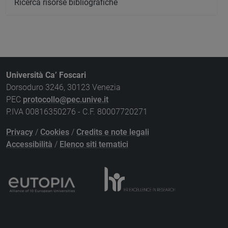
Ricerca risorse bibliografiche
Università Ca’ Foscari
Dorsoduro 3246, 30123 Venezia
PEC
protocollo@pec.unive.it
P.IVA 00816350276 - C.F. 80007720271
Privacy
/
Cookies
/
Credits e note legali
Accessibilità
/
Elenco siti tematici