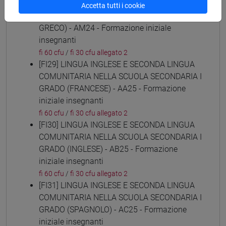
[FI28] LINGUE E CULTURE STRANIERE NEGLI
Accetta tutti i cookie
ISTITUTI DI ISTRUZIONE DI II GRADO (NEO-
GRECO) - AM24 - Formazione iniziale
insegnanti
fi 60 cfu
/
fi 30 cfu allegato 2
[FI29] LINGUA INGLESE E SECONDA LINGUA
COMUNITARIA NELLA SCUOLA SECONDARIA I
GRADO (FRANCESE) - AA25 - Formazione
iniziale insegnanti
fi 60 cfu
/
fi 30 cfu allegato 2
[FI30] LINGUA INGLESE E SECONDA LINGUA
COMUNITARIA NELLA SCUOLA SECONDARIA I
GRADO (INGLESE) - AB25 - Formazione
iniziale insegnanti
fi 60 cfu
/
fi 30 cfu allegato 2
[FI31] LINGUA INGLESE E SECONDA LINGUA
COMUNITARIA NELLA SCUOLA SECONDARIA I
GRADO (SPAGNOLO) - AC25 - Formazione
iniziale insegnanti