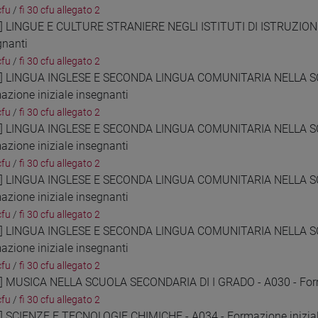
cfu
/
fi 30 cfu allegato 2
8] LINGUE E CULTURE STRANIERE NEGLI ISTITUTI DI ISTRUZIONE
gnanti
cfu
/
fi 30 cfu allegato 2
9] LINGUA INGLESE E SECONDA LINGUA COMUNITARIA NELLA S
azione iniziale insegnanti
cfu
/
fi 30 cfu allegato 2
0] LINGUA INGLESE E SECONDA LINGUA COMUNITARIA NELLA S
azione iniziale insegnanti
cfu
/
fi 30 cfu allegato 2
1] LINGUA INGLESE E SECONDA LINGUA COMUNITARIA NELLA S
azione iniziale insegnanti
cfu
/
fi 30 cfu allegato 2
2] LINGUA INGLESE E SECONDA LINGUA COMUNITARIA NELLA S
azione iniziale insegnanti
cfu
/
fi 30 cfu allegato 2
3] MUSICA NELLA SCUOLA SECONDARIA DI I GRADO - A030 - Forma
cfu
/
fi 30 cfu allegato 2
4] SCIENZE E TECNOLOGIE CHIMICHE - A034 - Formazione inizial