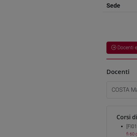
Sede
Docenti e
Docenti
COSTA Ma
Corsi d
[FI0
fi 60 