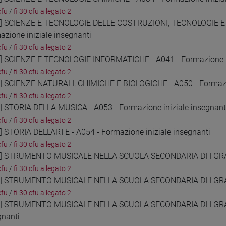
cfu
/
fi 30 cfu allegato 2
5] SCIENZE E TECNOLOGIE DELLE COSTRUZIONI, TECNOLOGIE 
azione iniziale insegnanti
cfu
/
fi 30 cfu allegato 2
6] SCIENZE E TECNOLOGIE INFORMATICHE - A041 - Formazione in
cfu
/
fi 30 cfu allegato 2
7] SCIENZE NATURALI, CHIMICHE E BIOLOGICHE - A050 - Formazio
cfu
/
fi 30 cfu allegato 2
8] STORIA DELLA MUSICA - A053 - Formazione iniziale insegnant
cfu
/
fi 30 cfu allegato 2
9] STORIA DELL'ARTE - A054 - Formazione iniziale insegnanti
cfu
/
fi 30 cfu allegato 2
0] STRUMENTO MUSICALE NELLA SCUOLA SECONDARIA DI I GRADO 
cfu
/
fi 30 cfu allegato 2
1] STRUMENTO MUSICALE NELLA SCUOLA SECONDARIA DI I GRADO
cfu
/
fi 30 cfu allegato 2
2] STRUMENTO MUSICALE NELLA SCUOLA SECONDARIA DI I GRADO
gnanti