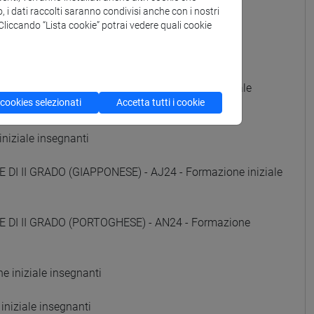
o, i dati raccolti saranno condivisi anche con i nostri
e iniziale insegnanti
. Cliccando “Lista cookie” potrai vedere quali cookie
 iniziale insegnanti
DI II GRADO (RUSSO) - AE24 - Formazione iniziale
 cookies selezionati
Accetta tutti i cookie
niziale insegnanti
DI II GRADO (GIAPPONESE) - AJ24 - Formazione iniziale
E DI II GRADO (PORTOGHESE) - AN24 - Formazione
 iniziale insegnanti
niziale insegnanti