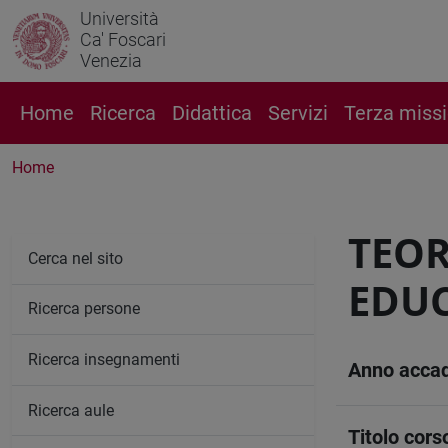
Università
Ca' Foscari
Venezia
Home
Ricerca
Didattica
Servizi
Terza miss
Home
TEOR
Cerca nel sito
EDUC
Ricerca persone
Ricerca insegnamenti
Anno acca
Ricerca aule
Titolo cors