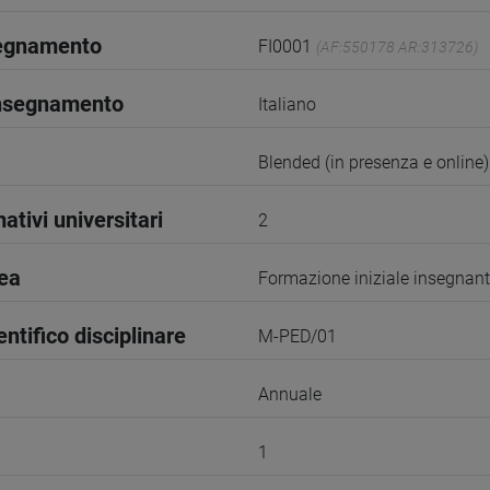
segnamento
FI0001
(AF:550178 AR:313726)
insegnamento
Italiano
Blended (in presenza e online)
ativi universitari
2
rea
Formazione iniziale insegnant
entifico disciplinare
M-PED/01
Annuale
1