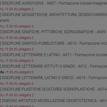
2] DISCIPLINE AUDIOVISIVE - A007 - Formazione iniziale insegnan
cfu
/
fi 30 cfu allegato 2
3] DISCIPLINE GEOMETRICHE, ARCHITETTURA, DESIGN D'ARRED
gnanti
cfu
/
fi 30 cfu allegato 2
4] DISCIPLINE GRAFICHE, PITTORICHE, SCENOGRAFICHE - A009 - 
cfu
/
fi 30 cfu allegato 2
5] DISCIPLINE GRAFICO-PUBBLICITARIE - A010 - Formazione inizi
cfu
/
fi 30 cfu allegato 2
6] DISCIPLINE LETTERARIE E LATINO - A011 - Formazione inizial
cfu
/
fi 30 cfu allegato 2
7] DISCIPLINE LETTERARIE ISTITUTI II GRADO - A012 - Formazione
cfu
/
fi 30 cfu allegato 2
8] DISCIPLINE LETTERARIE, LATINO E GRECO - A013 - Formazione 
cfu
/
fi 30 cfu allegato 2
9] DISCIPLINE PLASTICHE SCULTOREE SCENOPLASTICHE - A014 - 
cfu
/
fi 30 cfu allegato 2
0] DISEGNO ARTISTICO MODELLAZIONE ODONTOTECNICA - A016 - 
cfu
/
fi 30 cfu allegato 2