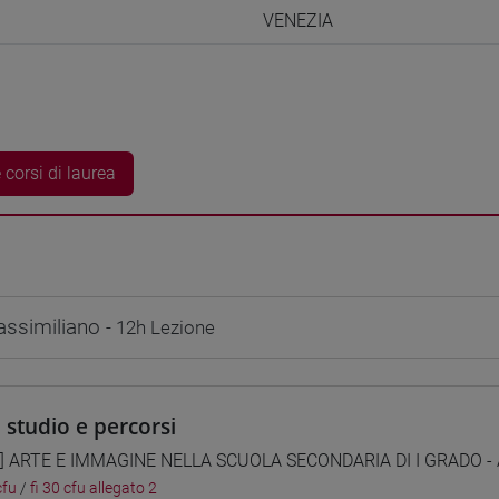
VENEZIA
 corsi di laurea
ssimiliano
- 12h Lezione
i studio e percorsi
1] ARTE E IMMAGINE NELLA SCUOLA SECONDARIA DI I GRADO - A0
cfu
/
fi 30 cfu allegato 2