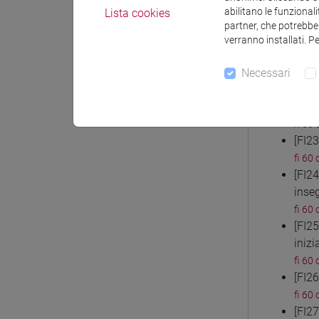
fi 30 
abilitano le funzionali
Lista cookies
[FI2
partner, che potrebber
fi 60 
verranno installati. P
[FI2
Necessari
fi 60 
[FI2
inse
fi 60 
[FI2
fi 60 
[FI2
inse
fi 60 
[FI2
inizi
fi 60 
[FI2
fi 60 
[FI2