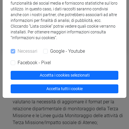
funzionalità dei social media e forniscono statistiche sul loro
utilizzo. In questo caso, i dati raccolti saranno condivisi
anche con i nostri partner, che potrebbero associarli ad altre
informazioni per finalità di analisi, di pubblicità, ecc.
Contatti
Cliccando “Lista cookie” potrai vedere quali cookie verranno
installati. Per ottenere maggiori informazioni consulta
“Informazioni sui cookies”.
APPS - Settore Qualità e Valutazione
Necessari
Google - Youtube
Facebook - Pixel
Nella sua attuale configurazione il processo prevede queste
Accetta i cookies selezionati
fasi:
ogni anno il Presidio della Qualità, il Prorettore e il
Accetta tutti i cookie
Nucleo di Valutazione, in collaborazione con APPS,
valutano la necessità di aggiornare il format per la
relazione dipartimentale di monitoraggio della Terza
Missione e le Linee guida Monitoraggio delle attività di
Terza Missione/Impatto sociale di Ateneo;