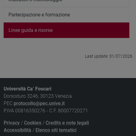
Partecipazione e formazione
Linee guida e risorse
Last update: 31/07/2026
Università Ca’ Foscari
Dorsoduro 3246, 30123 Venezia
PEC
protocollo@pec.unive.it
P.IVA 00816350276 - C.F. 80007720271
Privacy
/
Cookies
/
Credits e note legali
Accessibilità
/
Elenco siti tematici