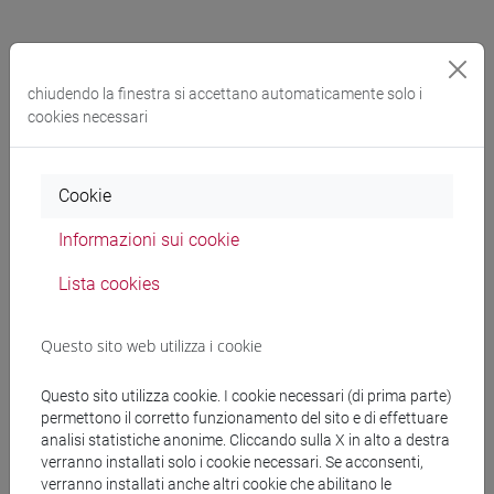
chiudendo la finestra si accettano automaticamente solo i
cookies necessari
Terza missione
Cookie
Il processo di monitoraggio delle attività di Terza
Informazioni sui cookie
Missione/Impatto Sociale è stato riorganizzato nel 2023. La
Lista cookies
raccolta delle informazioni relative alle attività avviate
all’interno dei Dipartimenti, dei Centri e delle strutture di
Ateneo viene effettuata per monitorare, dal punto di vista del
Questo sito web utilizza i cookie
processo e del miglioramento continuo, la dimensione della
Terza Missione, quale impegno istituzionale per condividere
Questo sito utilizza cookie. I cookie necessari (di prima parte)
ricerca, didattica e risorse materiali e immateriali dell’Ateneo
permettono il corretto funzionamento del sito e di effettuare
analisi statistiche anonime. Cliccando sulla X in alto a destra
con il contesto extra-accademico.
verranno installati solo i cookie necessari. Se acconsenti,
verranno installati anche altri cookie che abilitano le