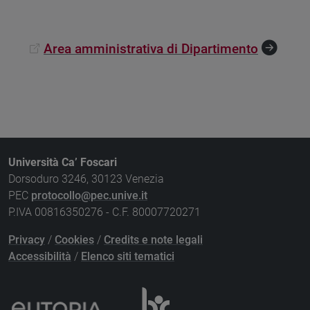
Area amministrativa di Dipartimento
Università Ca’ Foscari
Dorsoduro 3246, 30123 Venezia
PEC
protocollo@pec.unive.it
P.IVA 00816350276 - C.F. 80007720271
Privacy
/
Cookies
/
Credits e note legali
Accessibilità
/
Elenco siti tematici