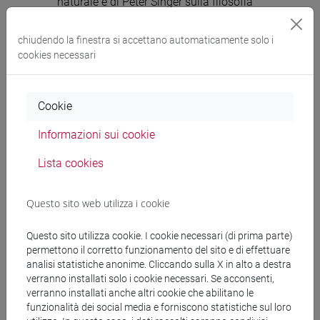
naturale e di Peter Singer sulla filosofia
utilitarista. Mentre il razionalismo, sin
da Cartesio e Bacone, ha posto le basi
chiudendo la finestra si accettano automaticamente solo i
per la giustificazione con pretesti
cookies necessari
scientifici della tortura sugli animali,
l’approccio femminista offre invece
un’etica di relazione tra umani e animali
Cookie
che parte dalla fatto che la scienza
Informazioni sui cookie
dominante li ha considerati esseri non
razionali, da soggiogare (e annientare).
Lista cookies
Il riconoscimento che anche gli animali
provano sentimenti, secondo Donovan,
Questo sito web utilizza i cookie
costituisce la base per costruire un
nuovo modo di pensare e relazionarsi
Questo sito utilizza cookie. I cookie necessari (di prima parte)
con le altre forme di vita.
permettono il corretto funzionamento del sito e di effettuare
analisi statistiche anonime. Cliccando sulla X in alto a destra
verranno installati solo i cookie necessari. Se acconsenti,
verranno installati anche altri cookie che abilitano le
Strumenti della ricerca
funzionalità dei social media e forniscono statistiche sul loro