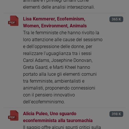
animale e i privilegi umani come
elementi delle analisi intersezionali.
Lisa Kemmerer, Ecofeminism,
365 K
Women, Environment, Animals
Tra le femministe che hanno rivolto la
loro attenzione alle cause del sessismo
e dell'oppressione delle donne, per
realizzare l'uguaglianza tra i sessi
Carol Adams, Josephine Donovan,
Greta Gaard, e Marti Kheel hanno
portato alla luce gli elementi comuni
tra femministe, ambientalisti e
animalisti, proponendo connessioni
con il pensiero innovativo
dell'ecofemminismo.
Alicia Puleo, Uno sguardo
398 K
econfemminista alla tauromachia
Il saggio offre alcuni spunti critici sulla