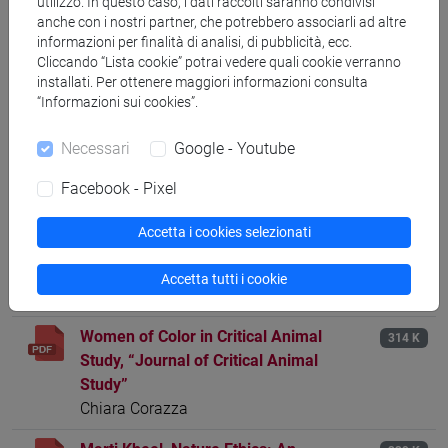
utilizzo. In questo caso, i dati raccolti saranno condivisi
anche con i nostri partner, che potrebbero associarli ad altre
Femminismo e questione animale
380 K
informazioni per finalità di analisi, di pubblicità, ecc.
a cura di Annalisa Zabonati.
Cliccando “Lista cookie” potrai vedere quali cookie verranno
Bilbliografia e sitografia sul pensiero
installati. Per ottenere maggiori informazioni consulta
“Informazioni sui cookies”.
ecovegfemminista
Necessari
Google - Youtube
Recensioni, interventi, resoconti
Facebook - Pixel
Accetta i cookies selezionati
Hypatia vol. 27, no. 3, Summer 2012,
354 K
Animal Others
Accetta tutti i cookie
Erika Battocchio-Annalisa Zabonati
Women of Color in Critical Animal
314 K
Study, “Journal of Critical Animal
Study”
Chiara Corazza