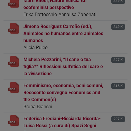
Marti Kheel, Nature Ethics: An
339 K
ecofeminist perspective
Erika Battocchio-Annalisa Zabonati
Jimena Rodríguez Carreño (ed.),
349 K
Animales no humanos entre animales
humanos
Alicia Puleo
Michela Pezzarini, “Il cane o tua
327 K
figlia?” Riflessioni sull’etica del care e
la vivisezione
Femminismo, economia, beni comuni,
315 K
Resoconto convegno Economics and
the Common(s)
Bruna Bianchi
Federica Frediani-Ricciarda Ricorda-
297 K
Luisa Rossi (a cura di) Spazi Segni