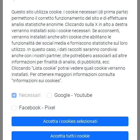
amministrativa.
Questo sito utilizza cookie. I cookie necessari (di prima parte)
permettono il corretto funzionamento del sito e di effettuare
analisi statistiche anonime. Cliccando sulla X in alto a destra
6) Destinatari e categorie di
verranno installati solo i cookie necessari. Se acconsenti,
destinatari dei dati personali
verranno installati anche altri cookie che abilitano le
funzionalità dei social media e forniscono statistiche sul loro
utilizzo. In questo caso, i dati raccolti saranno condivisi
Per le finalità sopra riportate, oltre ai dipendenti e
anche con i nostri partner, che potrebbero associarli ad altre
collaboratori dell’Università, che agiscono sulla base di
informazioni per finalità di analisi, di pubblicità, ecc.
specifiche istruzioni fornite in ordine a finalità e modalità del
Cliccando “Lista cookie” potrai vedere quali cookie verranno
installati. Per ottenere maggiori informazioni consulta
trattamento, potranno trattare i dati personali anche i
“Informazioni sui cookies”.
soggetti che offrono all’Università servizi strumentali o
accessori strettamente connessi alle attività istituzionali
Necessari
Google - Youtube
dell’Università, nominati responsabili o autorizzati del
trattamento. L’elenco aggiornato dei soggetti nominati
Facebook - Pixel
responsabili del trattamento è reperibile sul sito di Ateneo
alla pagina
www.unive.it/pag/34666/
.
Accetta i cookies selezionati
Accetta tutti i cookie