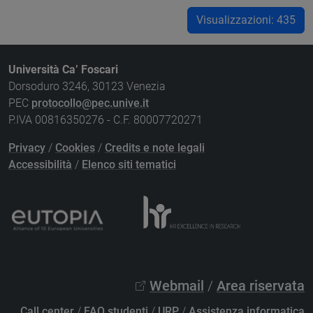
Visualizzazioni: 435
Università Ca’ Foscari
Dorsoduro 3246, 30123 Venezia
PEC
protocollo@pec.unive.it
P.IVA 00816350276 - C.F. 80007720271
Privacy
/
Cookies
/
Credits e note legali
Accessibilità
/
Elenco siti tematici
Webmail
/
Area riservata
Call center
/
FAQ studenti
/
URP
/
Assistenza informatica