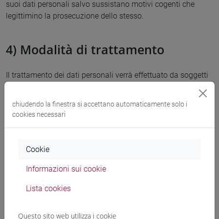
suoi dati personali salvo sussistano motivi cogenti che
legittimino la prosecuzione dello stesso.
4) Modalità di trattamento
Il trattamento dei dati personali verrà effettuato da soggetti
autorizzati (nel rispetto di quanto previsto dall’art.29 del
Regolamento e art.2-quaterdecies del D.lgs. 196/20013), con
chiudendo la finestra si accettano automaticamente solo i
l'utilizzo di procedure anche informatizzate, adottando
cookies necessari
misure tecniche e organizzative adeguate a proteggerli da
accessi non autorizzati o illeciti, dalla distruzione, dalla
perdita d’integrità e riservatezza, anche accidentali.
Cookie
Informazioni sui cookie
5) Tempi di conservazione
Lista cookies
I dati verranno conservati per 5 anni in conformità alle
Questo sito web utilizza i cookie
norme sulla conservazione della documentazione