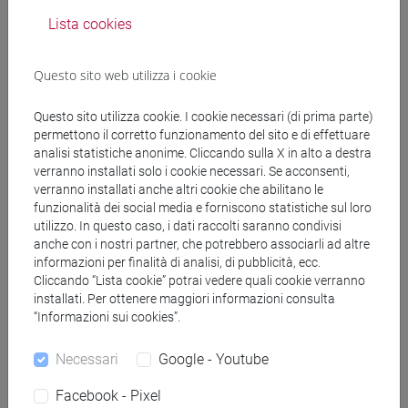
Lista cookies
Questo sito web utilizza i cookie
Strumentazioni
Questo sito utilizza cookie. I cookie necessari (di prima parte)
permettono il corretto funzionamento del sito e di effettuare
BemboLab mette a disposizione di docenti, dottorandi/e e
analisi statistiche anonime. Cliccando sulla X in alto a destra
visiting scientists strumentazioni per condurre gli studi in
verranno installati solo i cookie necessari. Se acconsenti,
ambito linguistico, cognitivo, letterario-culturale. I membri
verranno installati anche altri cookie che abilitano le
del Dipartimento di Studi Linguistici e Culturali Comparati
funzionalità dei social media e forniscono statistiche sul loro
hanno a disposizione licenze di vari software e piattaforme
utilizzo. In questo caso, i dati raccolti saranno condivisi
anche con i nostri partner, che potrebbero associarli ad altre
online per condurre ricerca sperimentale in loco e da remoto.
informazioni per finalità di analisi, di pubblicità, ecc.
Per la ricerca in ambito linguistico e cognitivo, le tecniche e
Cliccando “Lista cookie” potrai vedere quali cookie verranno
le strumentazioni sono basate su
metodi non invasivi
installati. Per ottenere maggiori informazioni consulta
utilizzati comunemente in laboratori simili in Italia e nel
“Informazioni sui cookies”.
mondo.
Necessari
Google - Youtube
Eye tracker per raccolta dati movimenti
Facebook - Pixel