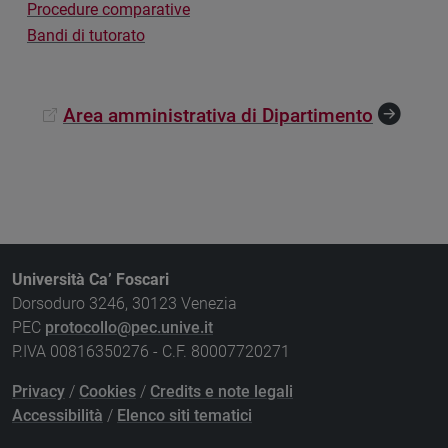
Procedure comparative
Bandi di tutorato
Area amministrativa di Dipartimento
Università Ca’ Foscari
Dorsoduro 3246, 30123 Venezia
PEC
protocollo@pec.unive.it
P.IVA 00816350276 - C.F. 80007720271
Privacy
/
Cookies
/
Credits e note legali
Accessibilità
/
Elenco siti tematici