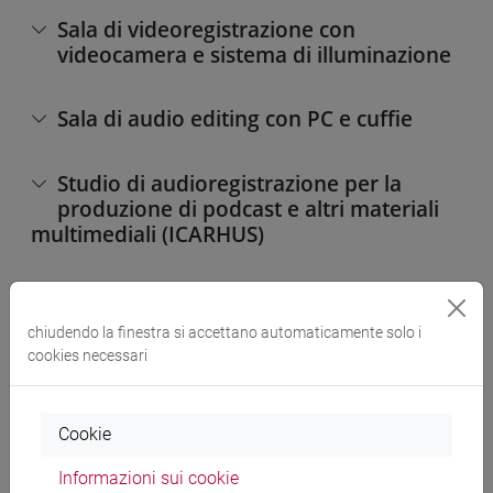
Sala di videoregistrazione con
videocamera e sistema di illuminazione
Sala di audio editing con PC e cuffie
Studio di audioregistrazione per la
produzione di podcast e altri materiali
multimediali (ICARHUS)
Fondo Jacques Mehler: biblioteca con
volumi su scienze cognitive
chiudendo la finestra si accettano automaticamente solo i
cookies necessari
Fondo Alessandro Costantini: biblioteca
con fumetti e graphic novels
Cookie
Informazioni sui cookie