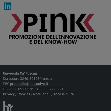
Università Ca’ Foscari
Dorsoduro 3246, 30123 Venezia
PEC
protocollo@pec.unive.it
P.IVA 00816350276 - C.F. 80007720271
Privacy
/
Cookies
/
Note legali
/
Accessibilità