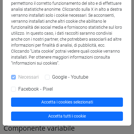
Prof.
Carlo Meo
permettono il corretto funzionamento del sito e di effettuare
analisi statistiche anonime. Cliccando sulla X in alto a destra
Componente con competenze giuridiche (DEC)
verranno installati solo i cookie necessari. Se acconsenti,
verranno installati anche altri cookie che abilitano le
funzionalità dei social media e forniscono statistiche sul loro
utilizzo. In questo caso, i dati raccolti saranno condivisi
anche con i nostri partner, che potrebbero associarli ad altre
informazioni per finalità di analisi, di pubblicità, ecc.
Cliccando “Lista cookie” potrai vedere quali cookie verranno
Prof.ssa
Laura Cerasi
installati. Per ottenere maggiori informazioni consulta
Rappresentante dell'area umanistica (DFBC)
“Informazioni sui cookies”.
Necessari
Google - Youtube
Facebook - Pixel
Prof.
Fabio Pittarello
Accetta i cookies selezionati
Rappresentante dell'area scientifico-tecnologica (DAIS)
Accetta tutti i cookie
Componente variabile