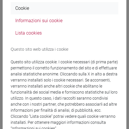
Cookie
Informazioni sui cookie
Lista cookies
Questo sito web utilizza i cookie
Questo sito utilizza cookie. I cookie necessari (di prima parte)
permettono il corretto funzionamento del sito e di effettuare
Scoperta a Palazzo Pitti: né persiano,
analisi statistiche anonime. Cliccando sulla X in alto a destra
verranno installati solo i cookie necessari. Se acconsenti,
né turco, né europeo, l'origine del
verranno installati anche altri cookie che abilitano le
funzionalità dei social media e forniscono statistiche sul loro
tappeto è cinese
utilizzo. In questo caso, i dati raccolti saranno condivisi
anche con i nostri partner, che potrebbero associarli ad altre
Uno studio scientifico, firmato dalla storica dell’arte Ilenia
informazioni per finalità di analisi, di pubblicità, ecc.
Cliccando “Lista cookie” potrai vedere quali cookie verranno
Pittui (Ca’ Foscari) e recentemente pubblicato sulla rivista
installati. Per ottenere maggiori informazioni consulta
Kervan – International Journal of Afro-Asiatic Studies,
“Informazioni sui cookies”.