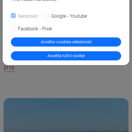
ricostruisce la storia di un discusso tappeto ricamato
conservato a Palazzo Pitti, chiarendone definitivamente
Necessari
Google - Youtube
provenienza e datazione. Con il supporto di indagini
diagnostiche e d’archivio, la ricerca riconduce la manifattura
Facebook - Pixel
alla Cina e ne conferma la datazione al XVII secolo,
Accetta i cookies selezionati
riportando alla luce dei caratteri dorati inediti dipinti sul retro
in prossimità delle
Accetta tutti i cookie
cimose
https://ojs.unito.it/index.php/kervan/article/view/1
3115