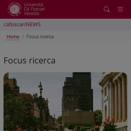
Università
Ca' Foscari
Venezia
cafoscariNEWS
Home
Focus ricerca
Focus ricerca