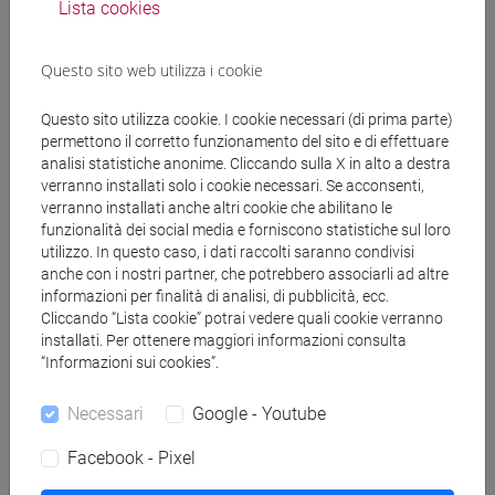
Lista cookies
(CINESE) - AI24 - Formazione iniziale
insegnanti
Questo sito web utilizza i cookie
fi 30 cfu allegato 2
/
fi 60 cfu
[FI24] LINGUE E CULTURE STRANIERE NEGLI
Questo sito utilizza cookie. I cookie necessari (di prima parte)
ISTITUTI DI ISTRUZIONE DI II GRADO
permettono il corretto funzionamento del sito e di effettuare
(GIAPPONESE) - AJ24 - Formazione iniziale
analisi statistiche anonime. Cliccando sulla X in alto a destra
insegnanti
verranno installati solo i cookie necessari. Se acconsenti,
fi 60 cfu
/
fi 30 cfu allegato 2
verranno installati anche altri cookie che abilitano le
funzionalità dei social media e forniscono statistiche sul loro
[FI25] LINGUE E CULTURE STRANIERE NEGLI
utilizzo. In questo caso, i dati raccolti saranno condivisi
ISTITUTI DI ISTRUZIONE DI II GRADO
anche con i nostri partner, che potrebbero associarli ad altre
(PORTOGHESE) - AN24 - Formazione iniziale
informazioni per finalità di analisi, di pubblicità, ecc.
insegnanti
Cliccando “Lista cookie” potrai vedere quali cookie verranno
fi 30 cfu allegato 2
/
fi 60 cfu
installati. Per ottenere maggiori informazioni consulta
“Informazioni sui cookies”.
[FI26] LINGUA E CULTURA STRANIERA
(EBRAICO) - AK24 - Formazione iniziale
Necessari
Google - Youtube
insegnanti
fi 30 cfu allegato 2
/
fi 60 cfu
Facebook - Pixel
[FI27] LINGUA E CULTURA STRANIERA