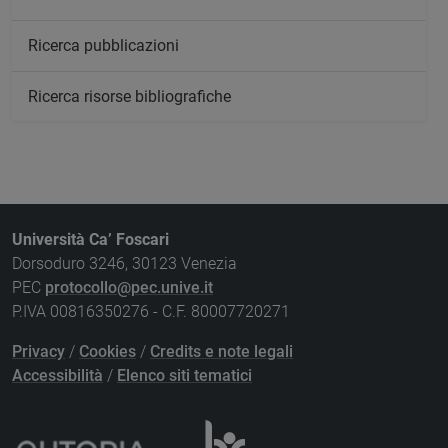
Ricerca pubblicazioni
Ricerca risorse bibliografiche
Università Ca’ Foscari
Dorsoduro 3246, 30123 Venezia
PEC
protocollo@pec.unive.it
P.IVA 00816350276 - C.F. 80007720271
Privacy
/
Cookies
/
Credits e note legali
Accessibilità
/
Elenco siti tematici