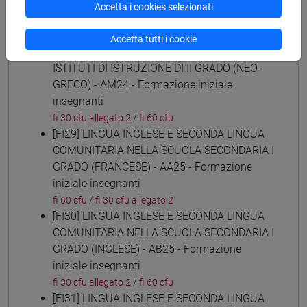
(ARABO) - AL24 - Formazione iniziale
Accetta i cookies selezionati
insegnanti
fi 30 cfu allegato 2
/
fi 60 cfu
Accetta tutti i cookie
[FI28] LINGUE E CULTURE STRANIERE NEGLI
ISTITUTI DI ISTRUZIONE DI II GRADO (NEO-
GRECO) - AM24 - Formazione iniziale
insegnanti
fi 30 cfu allegato 2
/
fi 60 cfu
[FI29] LINGUA INGLESE E SECONDA LINGUA
COMUNITARIA NELLA SCUOLA SECONDARIA I
GRADO (FRANCESE) - AA25 - Formazione
iniziale insegnanti
fi 60 cfu
/
fi 30 cfu allegato 2
[FI30] LINGUA INGLESE E SECONDA LINGUA
COMUNITARIA NELLA SCUOLA SECONDARIA I
GRADO (INGLESE) - AB25 - Formazione
iniziale insegnanti
fi 30 cfu allegato 2
/
fi 60 cfu
[FI31] LINGUA INGLESE E SECONDA LINGUA