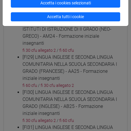
(ARABO) - AL24 - Formazione iniziale
Accetta i cookies selezionati
insegnanti
fi 30 cfu allegato 2
/
fi 60 cfu
Accetta tutti i cookie
[FI28] LINGUE E CULTURE STRANIERE NEGLI
ISTITUTI DI ISTRUZIONE DI II GRADO (NEO-
GRECO) - AM24 - Formazione iniziale
insegnanti
fi 30 cfu allegato 2
/
fi 60 cfu
[FI29] LINGUA INGLESE E SECONDA LINGUA
COMUNITARIA NELLA SCUOLA SECONDARIA I
GRADO (FRANCESE) - AA25 - Formazione
iniziale insegnanti
fi 60 cfu
/
fi 30 cfu allegato 2
[FI30] LINGUA INGLESE E SECONDA LINGUA
COMUNITARIA NELLA SCUOLA SECONDARIA I
GRADO (INGLESE) - AB25 - Formazione
iniziale insegnanti
fi 30 cfu allegato 2
/
fi 60 cfu
[FI31] LINGUA INGLESE E SECONDA LINGUA