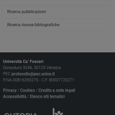
Ricerca pubblicazioni
Ricerca risorse bibliografiche
Università Ca’ Foscari
Dorsoduro 3246, 30123 Venezia
PEC
protocollo@pec.unive.it
P.IVA 00816350276 - C.F. 80007720271
Privacy
/
Cookies
/
Credits e note legali
Accessibilità
/
Elenco siti tematici