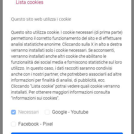
Lista cookies
(CINESE) - AI24 - Formazione iniziale
insegnanti
Questo sito web utilizza i cookie
fi 30 cfu allegato 2
/
fi 60 cfu
[FI24] LINGUE E CULTURE STRANIERE NEGLI
Questo sito utilizza cookie. I cookie necessari (di prima parte)
ISTITUTI DI ISTRUZIONE DI II GRADO
permettono il corretto funzionamento del sito e di effettuare
(GIAPPONESE) - AJ24 - Formazione iniziale
analisi statistiche anonime. Cliccando sulla X in alto a destra
insegnanti
verranno installati solo i cookie necessari. Se acconsenti,
fi 60 cfu
/
fi 30 cfu allegato 2
verranno installati anche altri cookie che abilitano le
funzionalità dei social media e forniscono statistiche sul loro
[FI25] LINGUE E CULTURE STRANIERE NEGLI
utilizzo. In questo caso, i dati raccolti saranno condivisi
ISTITUTI DI ISTRUZIONE DI II GRADO
anche con i nostri partner, che potrebbero associarli ad altre
(PORTOGHESE) - AN24 - Formazione iniziale
informazioni per finalità di analisi, di pubblicità, ecc.
insegnanti
Cliccando “Lista cookie” potrai vedere quali cookie verranno
fi 30 cfu allegato 2
/
fi 60 cfu
installati. Per ottenere maggiori informazioni consulta
“Informazioni sui cookies”.
[FI26] LINGUA E CULTURA STRANIERA
(EBRAICO) - AK24 - Formazione iniziale
Necessari
Google - Youtube
insegnanti
fi 30 cfu allegato 2
/
fi 60 cfu
Facebook - Pixel
[FI27] LINGUA E CULTURA STRANIERA