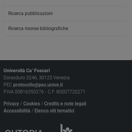
Ricerca pubblicazioni
Ricerca risorse bibliografiche
Università Ca’ Foscari
Dorsoduro 3246, 30123 Venezia
PEC
protocollo@pec.unive.it
P.IVA 00816350276 - C.F. 80007720271
Privacy
/
Cookies
/
Credits e note legali
Accessibilità
/
Elenco siti tematici