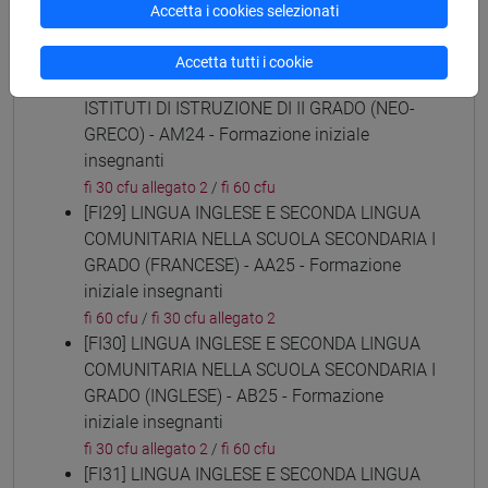
(ARABO) - AL24 - Formazione iniziale
Accetta i cookies selezionati
insegnanti
fi 30 cfu allegato 2
/
fi 60 cfu
Accetta tutti i cookie
[FI28] LINGUE E CULTURE STRANIERE NEGLI
ISTITUTI DI ISTRUZIONE DI II GRADO (NEO-
GRECO) - AM24 - Formazione iniziale
insegnanti
fi 30 cfu allegato 2
/
fi 60 cfu
[FI29] LINGUA INGLESE E SECONDA LINGUA
COMUNITARIA NELLA SCUOLA SECONDARIA I
GRADO (FRANCESE) - AA25 - Formazione
iniziale insegnanti
fi 60 cfu
/
fi 30 cfu allegato 2
[FI30] LINGUA INGLESE E SECONDA LINGUA
COMUNITARIA NELLA SCUOLA SECONDARIA I
GRADO (INGLESE) - AB25 - Formazione
iniziale insegnanti
fi 30 cfu allegato 2
/
fi 60 cfu
[FI31] LINGUA INGLESE E SECONDA LINGUA