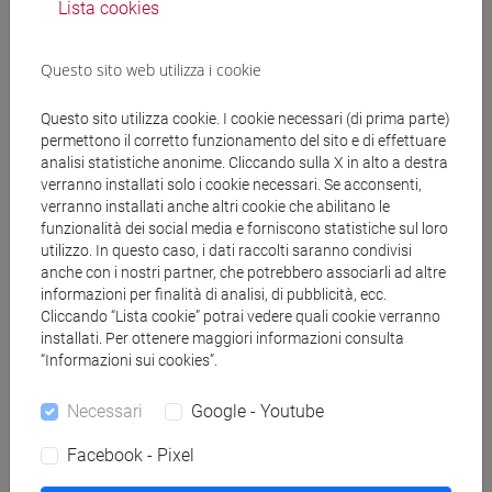
Lista cookies
(CINESE) - AI24 - Formazione iniziale
insegnanti
Questo sito web utilizza i cookie
fi 30 cfu allegato 2
/
fi 60 cfu
[FI24] LINGUE E CULTURE STRANIERE NEGLI
Questo sito utilizza cookie. I cookie necessari (di prima parte)
ISTITUTI DI ISTRUZIONE DI II GRADO
permettono il corretto funzionamento del sito e di effettuare
(GIAPPONESE) - AJ24 - Formazione iniziale
analisi statistiche anonime. Cliccando sulla X in alto a destra
insegnanti
verranno installati solo i cookie necessari. Se acconsenti,
fi 60 cfu
/
fi 30 cfu allegato 2
verranno installati anche altri cookie che abilitano le
funzionalità dei social media e forniscono statistiche sul loro
[FI25] LINGUE E CULTURE STRANIERE NEGLI
utilizzo. In questo caso, i dati raccolti saranno condivisi
ISTITUTI DI ISTRUZIONE DI II GRADO
anche con i nostri partner, che potrebbero associarli ad altre
(PORTOGHESE) - AN24 - Formazione iniziale
informazioni per finalità di analisi, di pubblicità, ecc.
insegnanti
Cliccando “Lista cookie” potrai vedere quali cookie verranno
fi 30 cfu allegato 2
/
fi 60 cfu
installati. Per ottenere maggiori informazioni consulta
“Informazioni sui cookies”.
[FI26] LINGUA E CULTURA STRANIERA
(EBRAICO) - AK24 - Formazione iniziale
Necessari
Google - Youtube
insegnanti
fi 30 cfu allegato 2
/
fi 60 cfu
Facebook - Pixel
[FI27] LINGUA E CULTURA STRANIERA