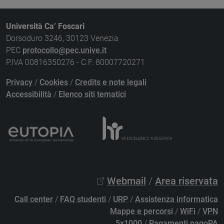
Università Ca’ Foscari
Dorsoduro 3246, 30123 Venezia
PEC
protocollo@pec.unive.it
P.IVA 00816350276 - C.F. 80007720271
Privacy
/
Cookies
/
Credits e note legali
Accessibilità
/
Elenco siti tematici
Webmail
/
Area riservata
Call center
/
FAQ studenti
/
URP
/
Assistenza informatica
Mappe e percorsi
/
WiFi
/
VPN
5x1000
/
Pagamenti pagoPA