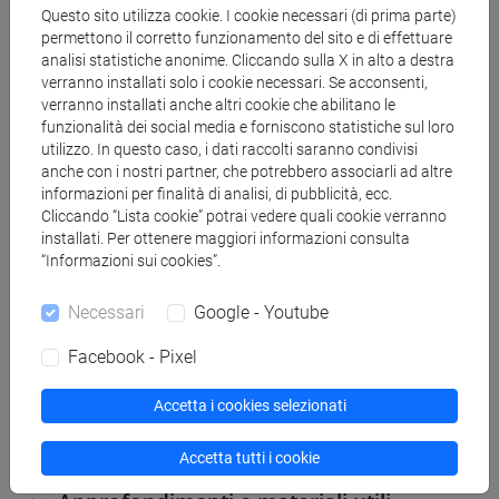
procedura di registrazione — compresa la compilazione
Questo sito utilizza cookie. I cookie necessari (di prima parte)
delle informazioni richieste sul sito dell'Università e il
permettono il corretto funzionamento del sito e di effettuare
caricamento dei documenti come indicato sopra —
entro un
analisi statistiche anonime. Cliccando sulla X in alto a destra
verranno installati solo i cookie necessari. Se acconsenti,
mese
dal ricevimento delle istruzioni di registrazione da
verranno installati anche altri cookie che abilitano le
parte del Settore Accoglienza.
funzionalità dei social media e forniscono statistiche sul loro
utilizzo. In questo caso, i dati raccolti saranno condivisi
anche con i nostri partner, che potrebbero associarli ad altre
informazioni per finalità di analisi, di pubblicità, ecc.
Cliccando “Lista cookie” potrai vedere quali cookie verranno
installati. Per ottenere maggiori informazioni consulta
Prima di partire per Venezia
“Informazioni sui cookies”.
Necessari
Google - Youtube
Durante il soggiorno Overseas
Facebook - Pixel
Accetta i cookies selezionati
Prima di lasciare Venezia
Accetta tutti i cookie