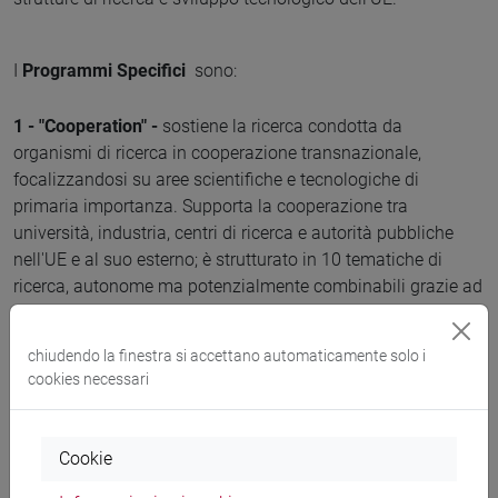
I
Programmi Specifici
sono:
1 - "Cooperation" -
sostiene la ricerca condotta da
organismi di ricerca in cooperazione transnazionale,
focalizzandosi su aree scientifiche e tecnologiche di
primaria importanza. Supporta la cooperazione tra
università, industria, centri di ricerca e autorità pubbliche
nell'UE e al suo esterno; è strutturato in 10 tematiche di
ricerca, autonome ma potenzialmente combinabili grazie ad
attività congiunte.
chiudendo la finestra si accettano automaticamente solo i
2 - "Ideas" -
ha l'obiettivo di rafforzare l'eccellenza, il
cookies necessari
dinamismo e la creatività della ricerca europea e offre una
struttura di finanziamento per la "ricerca di frontiera", che si
contraddistingue per essere ad alto contenuto di rischio,
Cookie
interdisciplinare ed internazionale e rappresenta un nuovo