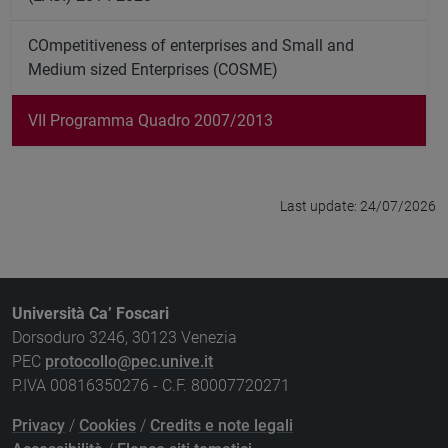
COmpetitiveness of enterprises and Small and
Medium sized Enterprises (COSME)
VII Programma Quadro 2007/2013
Last update: 24/07/2026
Università Ca’ Foscari
Dorsoduro 3246, 30123 Venezia
PEC
protocollo@pec.unive.it
P.IVA 00816350276 - C.F. 80007720271
Privacy
/
Cookies
/
Credits e note legali