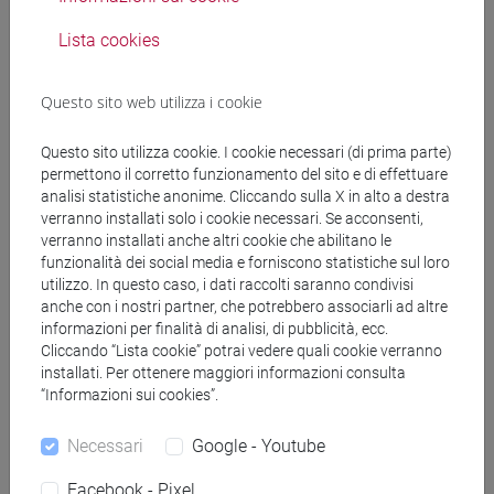
Lista cookies
3. Societal Challenges
Questo sito web utilizza i cookie
Il terzo pilastro affronta le
priorità politiche
e le
principali
sfide sociali
individuate dalla
strategia Europa 2020
,
Questo sito utilizza cookie. I cookie necessari (di prima parte)
promuovendo le risorse e le conoscenze intersettoriali, le
permettono il corretto funzionamento del sito e di effettuare
tecnologie e le discipline scientifiche per affrontare tali sfide.
analisi statistiche anonime. Cliccando sulla X in alto a destra
verranno installati solo i cookie necessari. Se acconsenti,
verranno installati anche altri cookie che abilitano le
Obiettivi
funzionalità dei social media e forniscono statistiche sul loro
utilizzo. In questo caso, i dati raccolti saranno condivisi
anche con i nostri partner, che potrebbero associarli ad altre
informazioni per finalità di analisi, di pubblicità, ecc.
Cliccando “Lista cookie” potrai vedere quali cookie verranno
installati. Per ottenere maggiori informazioni consulta
“Informazioni sui cookies”.
Azioni trasversali
Necessari
Google - Youtube
Facebook - Pixel