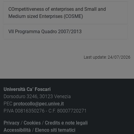
COmpetitiveness of enterprises and Small and
Medium sized Enterprises (COSME)
VII Programma Quadro 2007/2013
Last update: 24/07/2026
Università Ca’ Foscari
Dorsoduro 3246, 30123 Venezia
PEC
protocollo@pec.unive.it
P.IVA 00816350276 - C.F. 80007720271
Privacy
/
Cookies
/
Credits e note legali
Accessibilità
/
Elenco siti tematici