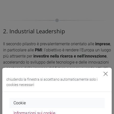
2. Industrial Leadership
Il secondo pilastro è prevalentemente orientato alle
imprese
,
in particolare alle
PMI
: l'obiettivo è rendere l'Europa un luogo
più attraente per
investire nella ricerca
e nell'innovazione
,
accelerando lo sviluppo delle tecnologie e delle innovazioni
a sostegno delle imprese del futuro e promuovendo attività
strutturate dalle aziende.
chiudendo la finestra si accettano automaticamente solo i
cookies necessari
Obiettivi
Cookie
Informazioni sui cookie