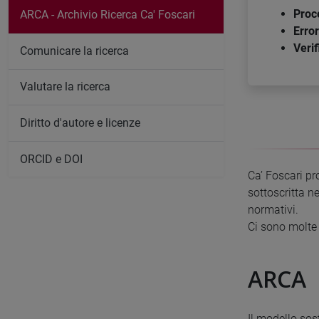
Proc
ARCA - Archivio Ricerca Ca' Foscari
Erro
Verif
Comunicare la ricerca
Valutare la ricerca
Diritto d'autore e licenze
ORCID e DOI
Ca’ Foscari pr
sottoscritta n
normativi.
Ci sono molte 
ARCA
Il modello sos