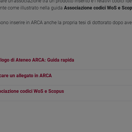
eare un'associazione tra un prodotto inserito e i relativi codici 
te come illustrato nella guida
Associazione codici WoS e Sco
sono inserire in ARCA anche la propria tesi di dottorato dopo ave
logo di Ateneo ARCA: Guida rapida
care un allegato in ARCA
ciazione codici WoS e Scopus