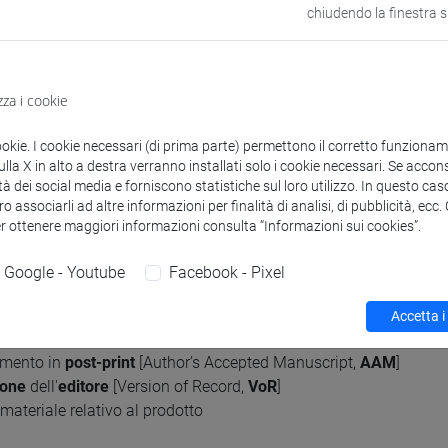
chiudendo la finestra 
sono depositare le proprie pubblicazioni accedendo allo spazio p
. Le istruzioni dettagliate per il corretto inserimento di un nuovo
zza i cookie
are la propria pubblicazione in ARCA e renderla disponibile in acce
ookie. I cookie necessari (di prima parte) permettono il corretto funzionamen
la X in alto a destra verranno installati solo i cookie necessari. Se accons
en Access e autoarchiviazione. Uno strumento utile a questo sc
tà dei social media e forniscono statistiche sul loro utilizzo. In questo cas
osito negli archivi istituzionali della maggior parte degli editori s
o associarli ad altre informazioni per finalità di analisi, di pubblicità, ecc
tenzione si raccomanda nel caricamento degli allegati e nella scel
er ottenere maggiori informazioni consulta “Informazioni sui cookies”.
ioni di accesso e della licenza. L'autore deve infatti selezionare:
Google - Youtube
Facebook - Pixel
Accetta i
mento in
pre-print
[
Submitted Version
]
mento in
post-print
[Author’s Accepted Manuscript,
AAM
]
ione
dell'
editore
[Version of Record,
VoR
]
 materiale relativo al prodotto