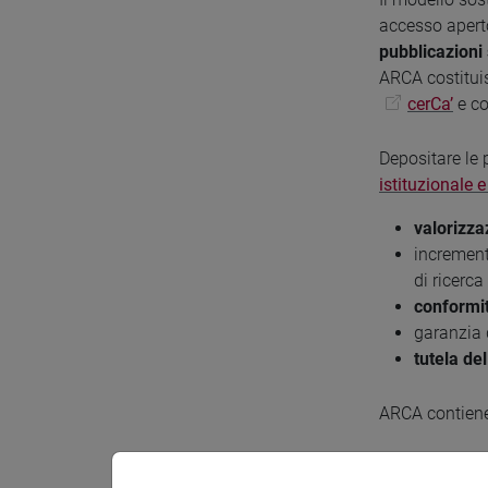
accesso aperto
pubblicazioni 
ARCA costituis
cerCa’
e c
Depositare le 
istituzionale e
valorizz
increment
di ricerca
conformit
garanzia
tutela del
ARCA contiene
Caricar