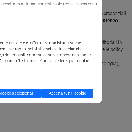
si accettano automaticamente solo i cookies necessari
ersonale del sito di
ARCA
, e autenticandosi con le credenziali
 prodotto sono consultabili nella guida
Catalogo di Ateneo
sso aperto, è necessario verificare la politiche editoriali in
to del sito e di effettuare analisi statistiche
enti, verranno installati anche altri cookie che
opo è la banca dati
Open policy finder
che raccoglie le policy
o, i dati raccolti saranno condivisi anche con i nostri
tranieri.
. Cliccando “Lista cookie” potrai vedere quali cookie
ta della versione della pubblicazione caricata (tipologia),
 cookies selezionati
Accetta tutti i cookie