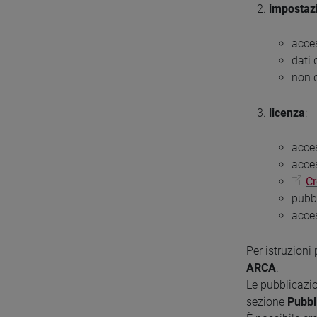
impostazi
acce
dati
non d
licenza
:
acces
acces
C
pubb
acce
Per istruzioni
ARCA
.
Le pubblicazio
sezione
Pubbl