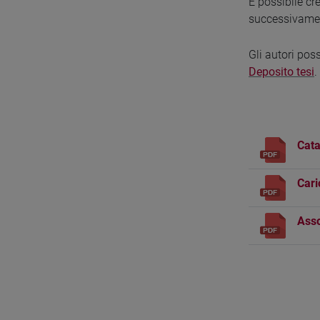
È possibile cr
successivamen
Gli autori pos
Deposito tesi
.
Cata
Cari
Asso