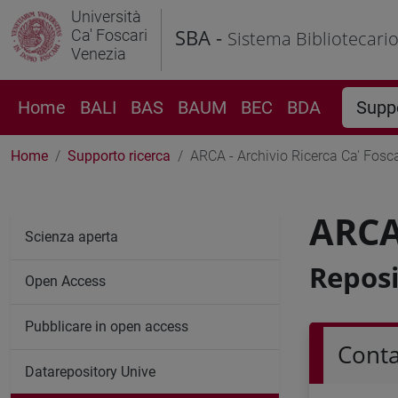
Università
SBA -
Ca' Foscari
Sistema Bibliotecari
Venezia
Home
BALI
BAS
BAUM
BEC
BDA
Suppo
Home
Supporto ricerca
ARCA - Archivio Ricerca Ca' Fosca
ARCA 
Scienza aperta
Reposi
Open Access
Pubblicare in open access
Conta
Datarepository Unive