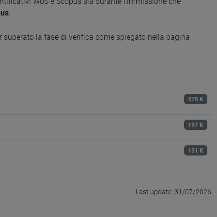
identificativi WoS e Scopus sia durante l'immissione che
pus
.
r superato la fase di verifica come spiegato nella pagina
475 K
197 K
131 K
Last update: 31/07/2026