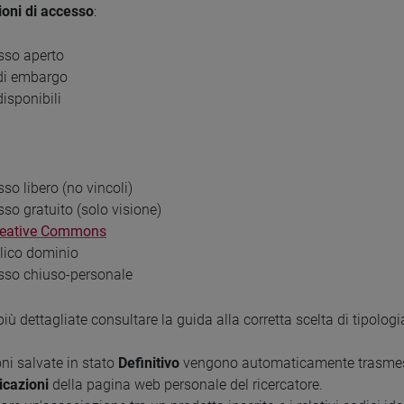
oni di accesso
:
sso aperto
 di embargo
isponibili
so libero (no vincoli)
so gratuito (solo visione)
reative Commons
lico dominio
sso chiuso-personale
 più dettagliate consultare la guida alla corretta scelta di tipolo
ni salvate in stato
Definitivo
vengono automaticamente trasmesse
icazioni
della pagina web personale del ricercatore.