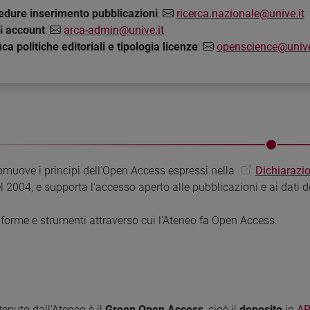
edure inserimento pubblicazioni
:
ricerca.nazionale@unive.it
ri account
:
arca-admin@unive.it
ica politiche editoriali e tipologia licenze
:
openscience@unive
omuove i principi dell’Open Access espressi nella
Dichiarazio
el 2004, e supporta l’accesso aperto alle pubblicazioni e ai dati d
forme e strumenti attraverso cui l'Ateneo fa Open Access.
tenuto dall’Ateneo è il
Green Open Access
, cioè il
deposito
in
AR