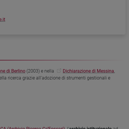
.it
ne di Berlino
(2003) e nella
Dichiarazione di Messina
,
ella ricerca grazie all’adozione di strumenti gestionali e
CA (Archivio Ricerca Ca’Foscari)
, l'
archivio istituzionale
ad