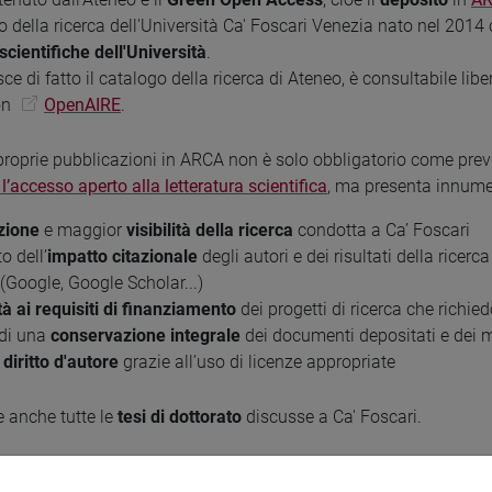
 della ricerca dell'Università Ca' Foscari Venezia nato nel 2014 
scientifiche dell'Università
.
ce di fatto il catalogo della ricerca di Ateneo, è consultabile lib
on
OpenAIRE
.
proprie pubblicazioni in ARCA non è solo obbligatorio come prev
 l’accesso aperto alla letteratura scientifica
, ma presenta innumere
azione
e maggior
visibilità della ricerca
condotta a Ca’ Foscari
o dell’
impatto citazionale
degli autori e dei risultati della ricer
 (Google, Google Scholar...)
à ai requisiti di finanziamento
dei progetti di ricerca che richied
 di una
conservazione integrale
dei documenti depositati e dei m
 diritto d'autore
grazie all’uso di licenze appropriate
 anche tutte le
tesi di dottorato
discusse a Ca' Foscari.
e un allegato in ARCA