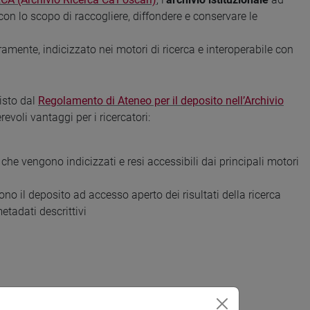
con lo scopo di raccogliere, diffondere e conservare le
eramente, indicizzato nei motori di ricerca e interoperabile con
isto dal
Regolamento di Ateneo per il deposito nell’Archivio
voli vantaggi per i ricercatori:
ca che vengono indicizzati e resi accessibili dai principali motori
ono il deposito ad accesso aperto dei risultati della ricerca
etadati descrittivi