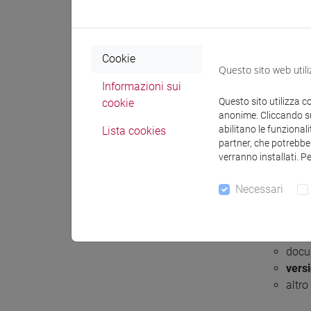
Gli autori pos
di Ca' Foscari
Cookie
ARCA
.
Questo sito web utili
Informazioni sui
Prima di caric
Questo sito utilizza c
cookie
anonime. Cliccando sul
materia di Op
abilitano le funzionali
Lista cookies
rispetto al dep
partner, che potrebber
Particolare at
verranno installati. P
delle impostaz
Necessari
tipologia
:
docu
docu
vers
altro