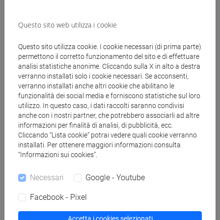
Di seguito sono raccolti alcuni servizi dedicati all’open
access: strumenti per individuare versioni ad accesso aperto
Questo sito web utilizza i cookie
di articoli e libri, verificare le politiche editoriali, controllare le
possibilità di pubblicazione e condivisione dei lavori
Questo sito utilizza cookie. I cookie necessari (di prima parte)
scientifici e supportare la diffusione della ricerca.
permettono il corretto funzionamento del sito e di effettuare
analisi statistiche anonime. Cliccando sulla X in alto a destra
verranno installati solo i cookie necessari. Se acconsenti,
EndNote Click
(ex Kopernio): plugin sviluppato da Web
verranno installati anche altri cookie che abilitano le
funzionalità dei social media e forniscono statistiche sul loro
of Science e disponibile gratuitamente per Google Chrome,
utilizzo. In questo caso, i dati raccolti saranno condivisi
Firefox e Opera che permette di recuperare online versioni
anche con i nostri partner, che potrebbero associarli ad altre
open access di articoli a pagamento, e rileva
informazioni per finalità di analisi, di pubblicità, ecc.
automaticamente quali sottoscrizioni individuali o
Cliccando “Lista cookie” potrai vedere quali cookie verranno
istituzionali un utente già possiede facilitando in questo
installati. Per ottenere maggiori informazioni consulta
“Informazioni sui cookies”.
modo l’accesso all’articolo.
Necessari
Google - Youtube
Unpaywall
: estensione disponibile gratuitamente per
Facebook - Pixel
Google Chrome e Firefox che segnala l'esistenza di una
versione open access di articoli a pagamento (contenuti
Accetta i cookies selezionati