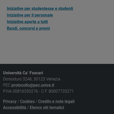
Iniziative per studentesse e studenti
Iniziative per il personale
Iniziative aperte a tutti
Bandi, concorsi e premi
Università Ca’ Foscari
Dorsoduro 3246, 30123 Venezia
PEC
protocollo@pec.unive.it
P.IVA 00816350276 - C.F. 80007720271
Privacy
/
Cookies
/
Credits e note legali
Accessibilità
/
Elenco siti tematici