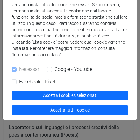
verranno installati solo i cookie necessari. Se acconsenti,
verranno installati anche altri cookie che abilitano le
BemboLab
funzionalità dei social media e forniscono statistiche sul loro
utilizzo. In questo caso, i dati raccolti saranno condivisi
anche con i nostri partner, che potrebbero associarli ad altre
Laboratorio di grammatica generativa
informazioni per finalità di analisi, di pubblicità, ecc.
Cliccando “Lista cookie” potrai vedere quali cookie verranno
installati. Per ottenere maggiori informazioni consulta
Laboratorio di linguistica per la sordità e i disturbi del
“Informazioni sui cookies”.
linguaggio
Necessari
Google - Youtube
Laboratorio per lo studio letterario del fumetto (LSLF)
Facebook - Pixel
Laboratorio per lo studio intertestuale della letteratura
(TRAME)
Accetta i cookies selezionati
Accetta tutti i cookie
Laboratorio sulla traduzione delle lingue europee
Laboratorio sui linguaggi e i processi creativi della
poesia contemporanea (Poēsis)