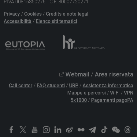
P.IVA 00816350276 - C.F. 80007720271
Privacy
/
Cookies
/
Credits e note legali
Accessibilità
/
Elenco siti tematici
Webmail
/
Area riservata
Call center
/
FAQ studenti
/
URP
/
Assistenza informatica
Mappe e percorsi
/
WiFi
/
VPN
5x1000
/
Pagamenti pagoPA