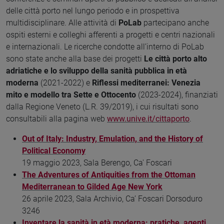
delle città porto nel lungo periodo e in prospettiva
multidisciplinare. Alle attività di
PoLab
partecipano anche
ospiti esterni e colleghi afferenti a progetti e centri nazionali
e internazionali. Le ricerche condotte all’interno di PoLab
sono state anche alla base dei progetti
Le città porto alto
adriatiche e lo sviluppo della sanità pubblica in età
moderna
(2021-2022) e
Riflessi mediterranei: Venezia
mito e modello tra Sette e Ottocento
(2023-2024), finanziati
dalla Regione Veneto (L.R. 39/2019), i cui risultati sono
consultabili alla pagina web
www.unive.it/cittaporto
.
Out of Italy: Industry, Emulation, and the History of
Political Economy
19 maggio 2023, Sala Berengo, Ca' Foscari
The Adventures of Antiquities from the Ottoman
Mediterranean to Gilded Age New York
26 aprile 2023, Sala Archivio, Ca’ Foscari Dorsoduro
3246
Inventare la sanità in età moderna: pratiche, agenti,