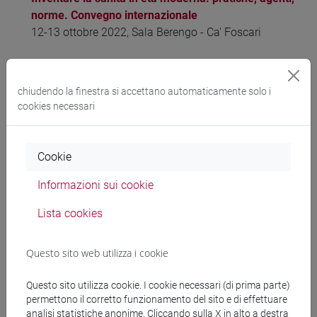
norme. Convegno internazionale
12-13 ottobre 2022, Sala Berengo - Ca' Foscari
Membri
chiudendo la finestra si accettano automaticamente solo i
cookies necessari
Giulia Bonazza
Elisa Bordin
Rosa Caroli
Cookie
Laura Cerasi
Informazioni sui cookie
Giulia Delogu
(coordinatore)
Fabrizio Marrella
Lista cookies
Rolf Petri
Stefano Petrungaro
Questo sito web utilizza i cookie
Giuseppe Sofo
Stefano Soriani
Questo sito utilizza cookie. I cookie necessari (di prima parte)
Antonio Trampus
permettono il corretto funzionamento del sito e di effettuare
Luigi Zanin
analisi statistiche anonime. Cliccando sulla X in alto a destra