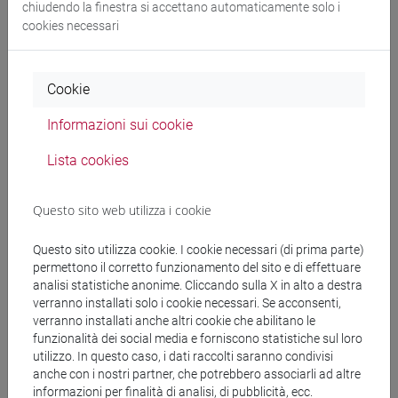
chiudendo la finestra si accettano automaticamente solo i
ACPIC - Ufficio Promozione Culturale [111741]
cookies necessari
ACPIC - Settore Valorizzazione Spazi
[111742]
Cookie
ACPIC - Settore Teatro e Ca' Foscari
Tour [111743]
Informazioni sui cookie
ACPIC - Settore Global Merchandising
Lista cookies
[111766]
Questo sito web utilizza i cookie
ACPIC - Settore Cerimonie Istituzionali
e iniziative culturali [111771]
Questo sito utilizza cookie. I cookie necessari (di prima parte)
Area Affari Istituzionali (AAI) [111778]
permettono il corretto funzionamento del sito e di effettuare
analisi statistiche anonime. Cliccando sulla X in alto a destra
verranno installati solo i cookie necessari. Se acconsenti,
AAI - Ufficio Affari Generali [111601]
verranno installati anche altri cookie che abilitano le
funzionalità dei social media e forniscono statistiche sul loro
AAI - Settore Affari Generali [111659]
utilizzo. In questo caso, i dati raccolti saranno condivisi
anche con i nostri partner, che potrebbero associarli ad altre
AAI - Settore Enti Partecipati [111824]
informazioni per finalità di analisi, di pubblicità, ecc.