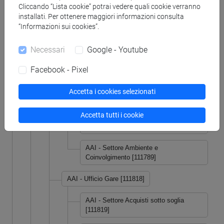
Cliccando “Lista cookie” potrai vedere quali cookie verranno
AAI - Ufficio Organi Collegiali [111603]
installati. Per ottenere maggiori informazioni consulta
“Informazioni sui cookies”.
AAI - Settore Organi di Governo
[111786]
Necessari
Google - Youtube
AAI - Settore Organi di Controllo e
Facebook - Pixel
Garanzia [111787]
Accetta i cookies selezionati
AAI - Ufficio Sostenibilità [111753]
Accetta tutti i cookie
AAI - Settore Governance e processi
sostenibili [111788]
AAI - Settore Ambiente e
Coinvolgimento [111789]
AAI - Ufficio Gare [111818]
AAI - Settore Acquisti sotto soglia
[111819]