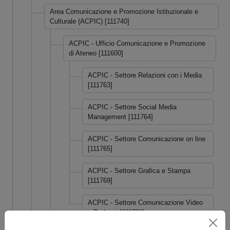
Area Comunicazione e Promozione Istituzionale e
Culturale (ACPIC) [111740]
ACPIC - Ufficio Comunicazione e Promozione
di Ateneo [111600]
ACPIC - Settore Relazioni con i Media
[111763]
ACPIC - Settore Social Media
Management [111764]
ACPIC - Settore Comunicazione on line
[111765]
ACPIC - Settore Grafica e Stampa
[111769]
ACPIC - Settore Comunicazione Video
e Podcast [111780]