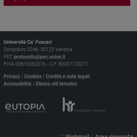
Università Ca’ Foscari
Dorsoduro 3246, 30123 Venezia
PEC
protocollo@pec.unive.it
P.IVA 00816350276 - C.F. 80007720271
Privacy
/
Cookies
/
Credits e note legali
Accessibilità
/
Elenco siti tematici
Webmail
/
Area riservata